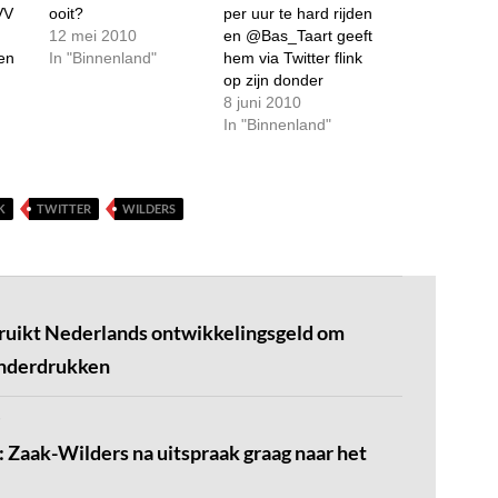
VV
ooit?
per uur te hard rijden
12 mei 2010
en @Bas_Taart geeft
en
In "Binnenland"
hem via Twitter flink
op zijn donder
8 juni 2010
In "Binnenland"
K
TWITTER
WILDERS
ruikt Nederlands ontwikkelingsgeld om
onderdrukken
 Zaak-Wilders na uitspraak graag naar het