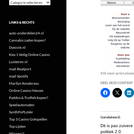
Categorieën
LINKS & RECHTS
auto-onderdelen24.nl
Cannabis zaden kopen?
Dyezzie.nl
Kies 1 Veilig Online Casino
Luisteren.nl
mad-Beatport
Klik maar op het plaatje
mad-Spotify
DEEL DEZE CONTENT E
Marilyn Amaterasu
Online Casino Nieuws
Paddos & Truffels kopen?
Speelautomaten
SynthPoPLoVer
Gerelateerd
Top 3 Casino Gokspellen
Dit is pas zuivere
Top Lijsten
politiek 2.0:
Winnen!?