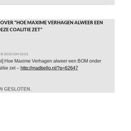
 OVER “HOE MAXIME VERHAGEN ALWEER EEN
ZE COALITIE ZET”
R 2010 OM 10:01
st] Hoe Maxime Verhagen alweer een BOM onder
litie zet –
http://madbello.nl/?p=62647
JN GESLOTEN.