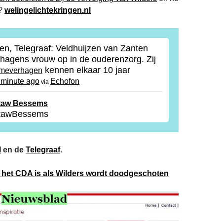
n?
welingelichtekringen.nl
en, Telegraaf: Veldhuijzen van Zanten
rhagens vrouw op in de ouderenzorg. Zij
kennen elkaar 10 jaar
meverhagen
 minute ago
Echofon
via
taw Bessems
tawBessems
l
en de
Telegraaf
.
 het CDA is als Wilders wordt doodgeschoten