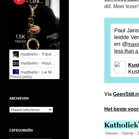
dit!. Meer leze
Paul Jans
leidde Ve
en @
maxi
less than a
Kus
Kus
Via
GeenStijl.n
ARCHIEVEN
Het beste voor
Archieven
CATEGORIEËN