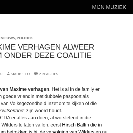
MIJN MUZIEK
 NIEUWS
,
POLITIEK
XIME VERHAGEN ALWEER
 ONDER DEZE COALITIE
10
MADBELLO
2 REACTIES
 van Maxime verhagen
. Het is al in de family en
 goede vriendin met dubbele paspoort als
s van Volksgezondheid inzet om te kijken of die
 Zwitserland”
zijn woord houdt.
 CDA er alles aan doen, al worstelend in die
Wilders te laten vallen, eerst
Hirsch Ballin die in
um betrokken is bij de vervolging van Wilders
en nu