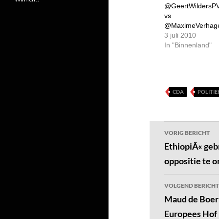
@GeertWildersP
vs
@MaximeVerhag
3 juli 2010
In "Binnenland"
CDA
POLITIE
Bericht
VORIG BERICHT
navigatie
EthiopiÃ« geb
oppositie te 
VOLGEND BERICHT
Maud de Boer:
Europees Hof