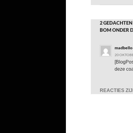
2 GEDACHTEN
BOM ONDER DE
madbello
20 OKTOBE
[BlogPo
deze coa
REACTIES ZI