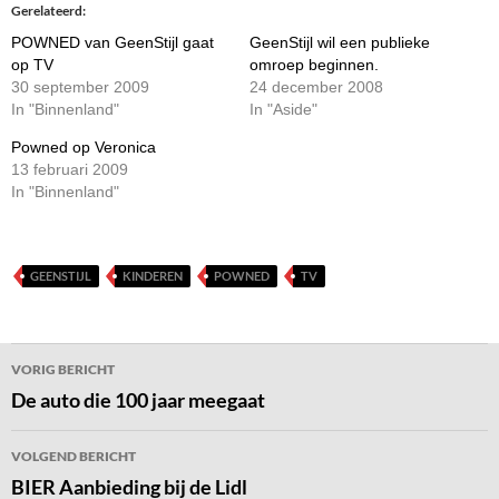
Gerelateerd
POWNED van GeenStijl gaat
GeenStijl wil een publieke
op TV
omroep beginnen.
30 september 2009
24 december 2008
In "Binnenland"
In "Aside"
Powned op Veronica
13 februari 2009
In "Binnenland"
GEENSTIJL
KINDEREN
POWNED
TV
Bericht
VORIG BERICHT
navigatie
De auto die 100 jaar meegaat
VOLGEND BERICHT
BIER Aanbieding bij de Lidl