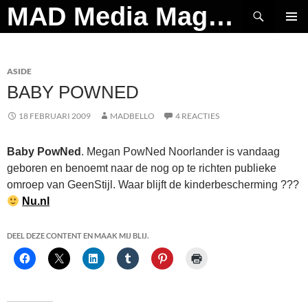
Ga
Zoeken
MAD Media Magazine
naar
PRIMAI
de
MENU
inhoud
ASIDE
BABY POWNED
18 FEBRUARI 2009
MADBELLO
4 REACTIES
Baby PowNed
. Megan PowNed Noorlander is vandaag
geboren en benoemt naar de nog op te richten publieke
omroep van GeenStijl. Waar blijft de kinderbescherming ???
Nu.nl
DEEL DEZE CONTENT EN MAAK MIJ BLIJ.