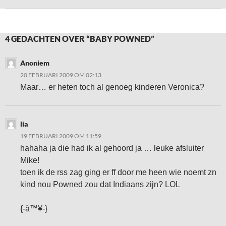
4 GEDACHTEN OVER “BABY POWNED”
Anoniem
20 FEBRUARI 2009 OM 02:13
Maar… er heten toch al genoeg kinderen Veronica?
lia
19 FEBRUARI 2009 OM 11:59
hahaha ja die had ik al gehoord ja … leuke afsluiter
Mike!
toen ik de rss zag ging er ff door me heen wie noemt zn
kind nou Powned zou dat Indiaans zijn? LOL
{-â™¥-}