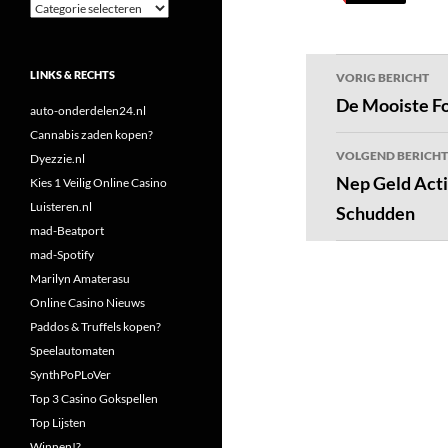
Categorieën
Bericht
LINKS & RECHTS
VORIG BERICHT
navigatie
De Mooiste Fo
auto-onderdelen24.nl
Cannabis zaden kopen?
VOLGEND BERICHT
Dyezzie.nl
Nep Geld Acti
Kies 1 Veilig Online Casino
Luisteren.nl
Schudden
mad-Beatport
mad-Spotify
Marilyn Amaterasu
Online Casino Nieuws
Paddos & Truffels kopen?
Speelautomaten
SynthPoPLoVer
Top 3 Casino Gokspellen
Top Lijsten
Winnen!?