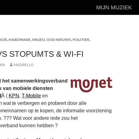
MIJN MUZIEK
RGIE
,
HARDWARE
,
MILIEU
,
OUD NIEUWS
,
POLITIEK
,
S STOPUMTS & WI-FI
008
MADBELLO
eft het samenwerkingsverband
s van mobiele diensten
l
Â (
KPN
,
T-Mobile
en
h wat te verbergen en probeert door alle
meinnamen op te kopen, de informatie voorziening
. ??? Wat voor andere rede zou het
verband kunnen hebben ?