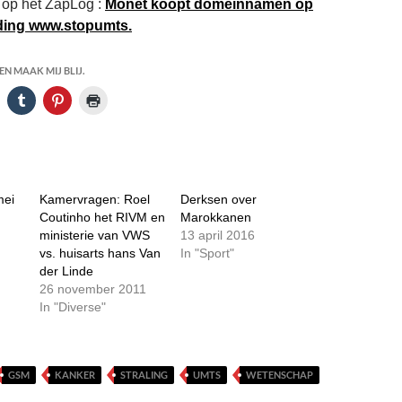
 op het ZapLog :
Monet koopt domeinnamen op
ding www.stopumts.
N MAAK MIJ BLIJ.
mei
Kamervragen: Roel
Derksen over
Coutinho het RIVM en
Marokkanen
ministerie van VWS
13 april 2016
vs. huisarts hans Van
In "Sport"
der Linde
26 november 2011
In "Diverse"
GSM
KANKER
STRALING
UMTS
WETENSCHAP