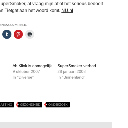
SuperSmoker, al vraag mijn af of het serieus bedoelt
 Jan Tietgat aan het woord komt.
NU.nl
N MAAK MIJ BLIJ.
Ab Klink is onmogelijk
SuperSmoker verbod
9 oktober 2007
28 januari 2008
In "Diverse"
In "Binnenland"
LASTING
GEZONDHEID
ONDERZOEK