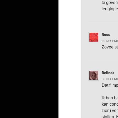
te geven,
leeglop
Roos
30 DECEMB
Zoveels
Belinda
30 DECEMB
Dat filmp
Ik ben h
kan conc
zien) ve
stoffen.