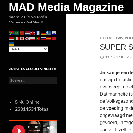
Zoeken
MAD Media Magazine
Ga
madbello Nieuws, Media
Muziek en Veel Meer!!!
naar
de
OUD NIEUWS
,
POLI
inhoud
SUPER 
30 DECEMBER 2
ZOEKT, EN GIJ ZULT VINDEN!!!
Je kan je eerde
Zoeken
om zijn belasti
naar:
overweegt de ele
Dat mannetje is 
de Volksgezondh
8 Nu Online
de
voeding mid
23314534 Totaal
ongevraagd met
gevoerd, in teg
aan zich zelf te