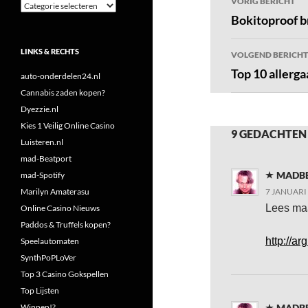
VORIG BERICHT
Categorieën
navigatie
Bokitoproof b
LINKS & RECHTS
VOLGEND BERICHT
Top 10 allerga
auto-onderdelen24.nl
Cannabis zaden kopen?
Dyezzie.nl
Kies 1 Veilig Online Casino
9 GEDACHTEN
Luisteren.nl
mad-Beatport
MADB
mad-Spotify
Marilyn Amaterasu
7 JANUARI
Lees maa
Online Casino Nieuws
Paddos & Truffels kopen?
http://a
Speelautomaten
SynthPoPLoVer
Top 3 Casino Gokspellen
Top Lijsten
Winnen!?
MADB