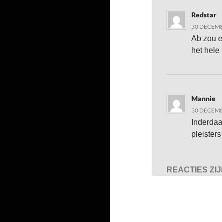
Redstar
30 DECEMB
Ab zou e
het hele 
Mannie
30 DECEMB
Inderdaa
pleister
REACTIES ZI