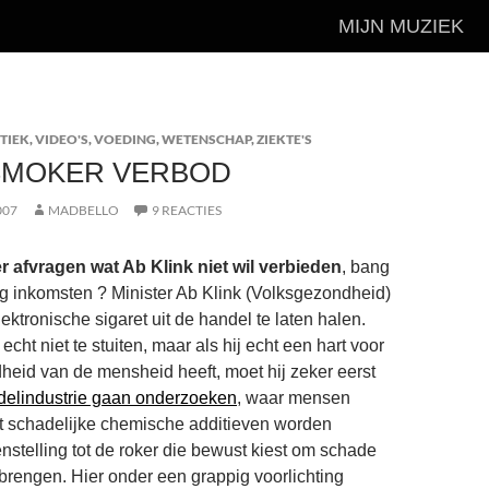
MIJN MUZIEK
TIEK
,
VIDEO'S
,
VOEDING
,
WETENSCHAP
,
ZIEKTE'S
SMOKER VERBOD
007
MADBELLO
9 REACTIES
r afvragen wat Ab Klink niet wil verbieden
, bang
ng inkomsten ? Minister Ab Klink (Volksgezondheid)
ktronische sigaret uit de handel te laten halen.
echt niet te stuiten, maar als hij echt een hart voor
eid van de mensheid heeft, moet hij zeker eerst
delindustrie gaan onderzoeken
, waar mensen
 schadelijke chemische additieven worden
enstelling tot de roker die bewust kiest om schade
 brengen. Hier onder een grappig voorlichting