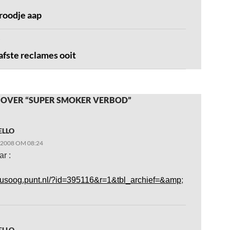
roodje aap
afste reclames ooit
 OVER “SUPER SMOKER VERBOD”
ELLO
 2008 OM 08:24
r :
rgusoog.punt.nl/?id=395116&r=1&tbl_archief=&amp
;
ELLO