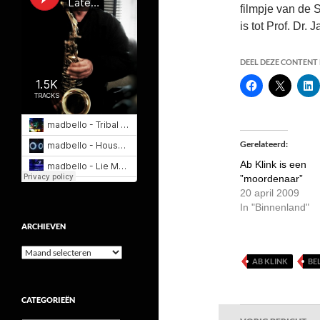
filmpje van de 
is tot Prof. Dr.
DEEL DEZE CONTENT E
Gerelateerd
Ab Klink is een
”moordenaar”
20 april 2009
In "Binnenland"
ARCHIEVEN
Archieven
AB KLINK
BE
CATEGORIEËN
Bericht