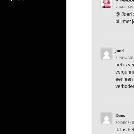
7 JANUARI
@ Joeri :
blij met 
joeri
6 JANUARI
het is v
vergunni
een een 
verboden
Dees
30 DECEMB
Ik las h