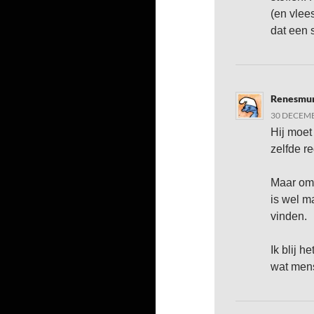
(en vlee
dat een 
Renesmu
30 DECEMB
Hij moet
zelfde re
Maar om 
is wel ma
vinden.
Ik blij 
wat mens