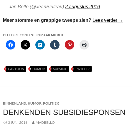
— Jan Bello (@JeanBelleau)
2 augustus 2016
Groeps
Meer stomme en grappige tweeps zien?
Lees verder
→
DEEL DEZE CONTENT EN MAAK MIJ BLIJ.
CARTOON
HUMOR
SUBSIDIE
TWITTER
BINNENLAND
,
HUMOR
,
POLITIEK
DENKENDEN SUBSIDIESPONSEN
3 JUNI 2016
MADBELLO