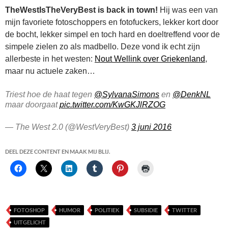
TheWestIsTheVeryBest is back in town!
Hij was een van
mijn favoriete fotoschoppers en fotofuckers, lekker kort door
de bocht, lekker simpel en toch hard en doeltreffend voor de
simpele zielen zo als madbello. Deze vond ik echt zijn
allerbeste in het westen:
Nout Wellink over Griekenland
,
maar nu actuele zaken…
Triest hoe de haat tegen
@SylvanaSimons
en
@DenkNL
maar doorgaat
pic.twitter.com/KwGKJlRZOG
— The West 2.0 (@WestVeryBest)
3 juni 2016
DEEL DEZE CONTENT EN MAAK MIJ BLIJ.
FOTOSHOP
HUMOR
POLITIEK
SUBSIDIE
TWITTER
UITGELICHT