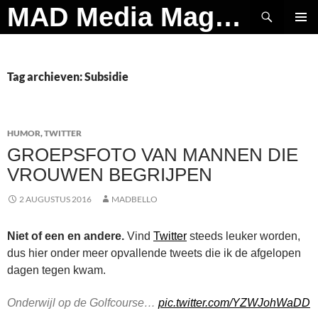
Ga
Zoeken
MAD Media Magazine
naar
PRIMAI
de
MENU
inhoud
Tag archieven: Subsidie
HUMOR
,
TWITTER
GROEPSFOTO VAN MANNEN DIE
VROUWEN BEGRIJPEN
2 AUGUSTUS 2016
MADBELLO
Niet of een en andere.
Vind
Twitter
steeds leuker worden,
dus hier onder meer opvallende tweets die ik de afgelopen
dagen tegen kwam.
Onderwijl op de Golfcourse…
pic.twitter.com/YZWJohWaDD