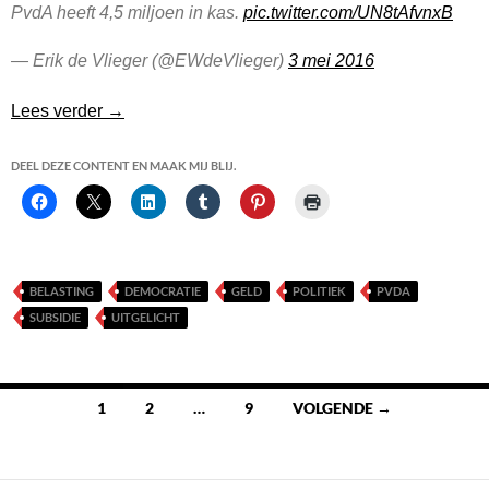
PvdA heeft 4,5 miljoen in kas.
pic.twitter.com/UN8tAfvnxB
— Erik de Vlieger (@EWdeVlieger)
3 mei 2016
Politieke Partijen in Financiële Problemen
Lees verder
→
DEEL DEZE CONTENT EN MAAK MIJ BLIJ.
BELASTING
DEMOCRATIE
GELD
POLITIEK
PVDA
SUBSIDIE
UITGELICHT
Berichten
1
2
…
9
VOLGENDE →
navigatie