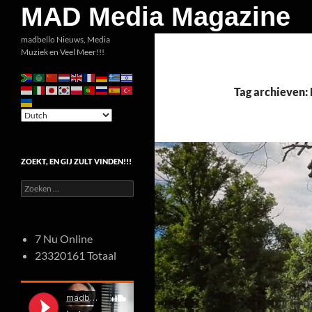
Zoeken
MAD Media Magazine
Ga
madbello Nieuws, Media
Muziek en Veel Meer!!!
naar
de
inhoud
Tag archieven:
ZOEKT, EN GIJ ZULT VINDEN!!!
Zoeken
naar:
7 Nu Online
23320161 Totaal