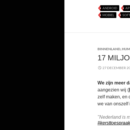
ANDROID
AP
MOBIEL
SOF
BINNENLAND
,
HU
17 MILJ
27 DECEMBER 2
We zijn meer d
aangezien wij (
zelf maken, en 
we van onszelf 
"Nederland is m
#kersttoespraa