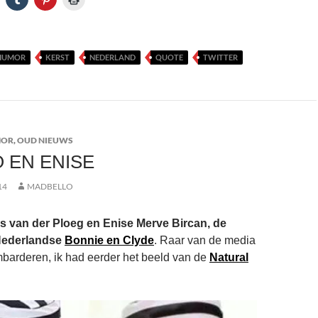
HUMOR
KERST
NEDERLAND
QUOTE
TWITTER
MOR
,
OUD NIEUWS
 EN ENISE
14
MADBELLO
 van der Ploeg en Enise Merve Bircan, de
Nederlandse
Bonnie en Clyde
. Raar van de media
barderen, ik had eerder het beeld van de
Natural