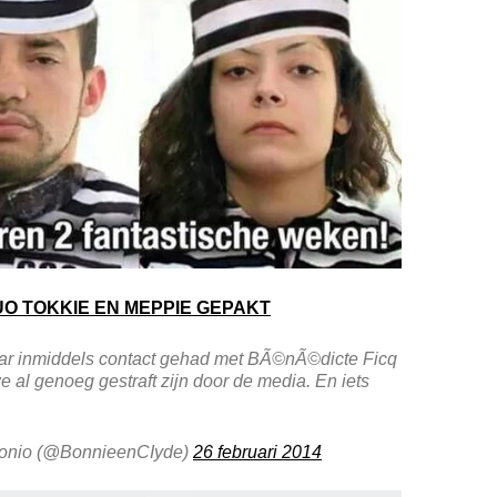
 TOKKIE EN MEPPIE GEPAKT
aar inmiddels contact gehad met BÃ©nÃ©dicte Ficq
 we al genoeg gestraft zijn door de media. En iets
tonio (@BonnieenCIyde)
26 februari 2014