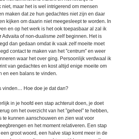
k niet, maar het is wel intrigerend om mensen
n maken dat ze hun gedachtes niet zijn en daar
n kijken om daarin niet meegesleept te worden. In
ven en op het werk is het ook toepasbaar al zal ik
r Advaita of non-dualisme zelf beginnen. Het is
zegd dan gedaan omdat ik vaak zelf moeite moet
egd contact te maken van het ”centrum” en weer
inneren waar het over ging. Persoonlijk verdwaal ik
yrint van gedachtes en kost altijd enige moeite om
n en een balans te vinden.
 vinden… Hoe doe je dat dan?
erlijk in je hoofd een stap achteruit doen, je doet
terug om het overzicht van het ”geheel” te hebben,
s te kunnen aanschouwen en zien wat voor
weegbrengen en het moment relativeren. Een stap
is een groot woord, een halve stap komt meer in de