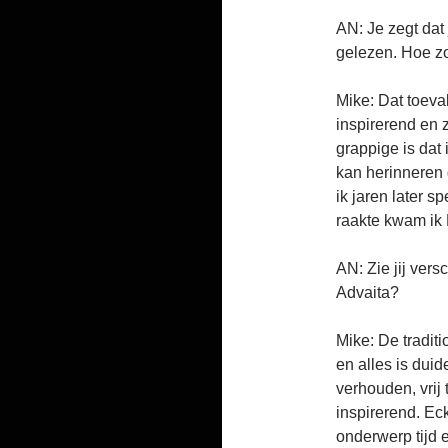
AN: Je zegt dat
gelezen. Hoe zo
Mike: Dat toeval
inspirerend en 
grappige is dat
kan herinneren 
ik jaren later s
raakte kwam ik 
AN: Zie jij ver
Advaita?
Mike: De tradit
en alles is duid
verhouden, vrij 
inspirerend. Eck
onderwerp tijd e