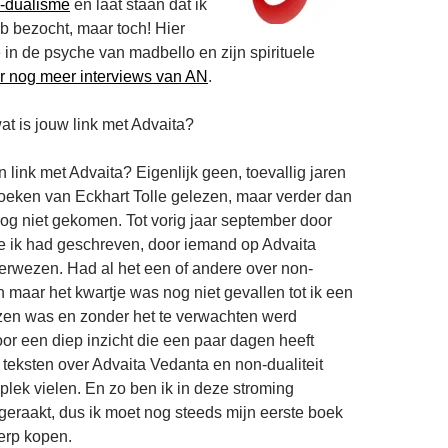
-dualisme
en laat staan dat ik
 bezocht, maar toch! Hier
 in de psyche van madbello en zijn spirituele
r nog meer interviews van AN
.
at is jouw link met Advaita?
n link met Advaita? Eigenlijk geen, toevallig jaren
oeken van Eckhart Tolle gelezen, maar verder dan
og niet gekomen. Tot vorig jaar september door
e ik had geschreven, door iemand op Advaita
rwezen. Had al het een of andere over non-
n maar het kwartje was nog niet gevallen tot ik een
ezen was en zonder het te verwachten werd
or een diep inzicht die een paar dagen heeft
 teksten over Advaita Vedanta en non-dualiteit
 plek vielen. En zo ben ik in deze stroming
geraakt, dus ik moet nog steeds mijn eerste boek
erp kopen.