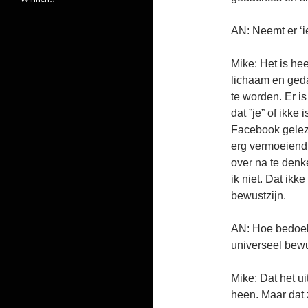
AN: Neemt er ‘i
Mike: Het is hee
lichaam en geda
te worden. Er is
dat ”je” of ikke
Facebook geleze
erg vermoeiend,
over na te denke
ik niet. Dat ikke
bewustzijn.
AN: Hoe bedoel j
universeel bewu
Mike: Dat het u
heen. Maar dat 