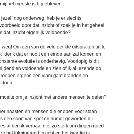
mij het meeste is bijgebleven.
 jezelf nog onderweg, heb je er slechts
oorbeeld door dat inzicht of zoek je in het geheel
s dat inzicht eigenlijk voldoende?
n weg! Om een van de vele geijkte uitspraken uit te
k” denk dat er nooit een einde aan zal komen en
nstante evolutie is onderhevig. Voorlopig is dit
vrijdend en voldoende en zien of ik al lezende op
groepen ergens een vlam gaat branden en
opdoen.
moeite om je inzicht met andere mensen te delen?
eer naasten en mensen die er open voor staan
elfs een soort van spot en humor geworden bij
ies al ben ik verbaal niet zo sterk om dingen goed
f ze het fulminerend inzicht en het kwartje is