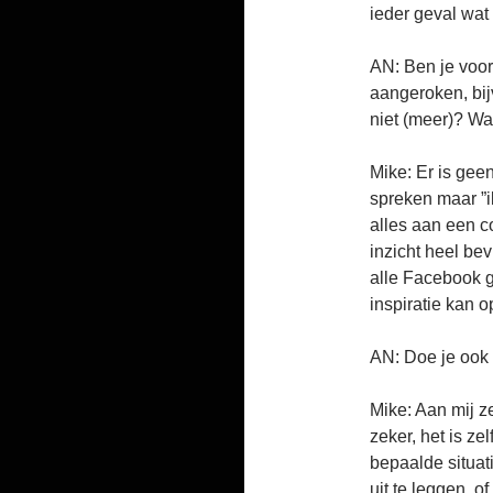
ieder geval wat 
AN: Ben je voor
aangeroken, bijv
niet (meer)? Wa
Mike: Er is gee
spreken maar ”i
alles aan een co
inzicht heel be
alle Facebook 
inspiratie kan 
AN: Doe je ook 
Mike: Aan mij z
zeker, het is z
bepaalde situat
uit te leggen, o