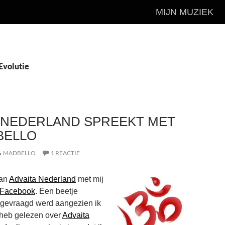
MIJN MUZIEK
Evolutie
 NEDERLAND SPREEKT MET
 BELLO
MADBELLO
1 REACTIE
van
Advaita Nederland
met mij
n Facebook
. Een beetje
 gevraagd werd aangezien ik
heb gelezen over
Advaita