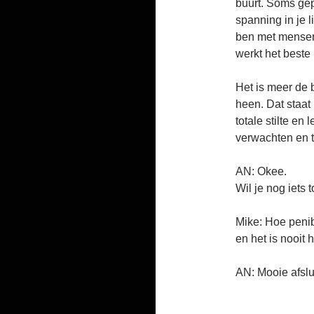
buurt. Soms gep
spanning in je 
ben met mensen
werkt het beste 
Het is meer de b
heen. Dat staat
totale stilte en
verwachten en t
AN: Okee.
Wil je nog iets 
Mike: Hoe penib
en het is nooit 
AN: Mooie afslui