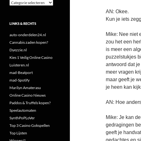
Categorieën
AN: Okee.
Kun je iets zegg
LINKS & RECHTS
Mike: Nee niet e
auto-onderdelen24.nl
zou het een herh
Cannabis zaden kopen?
is meer een alg
Dyezzie.nl
puzzelstukjes bi
Kies 1 Veilig Online Casino
antwoord dat je
Luisteren.nl
meer vragen krij
mad-Beatport
maar geeft je w
mad-Spotify
je heen kan kijk
Marilyn Amaterasu
Online Casino Nieuws
AN: Hoe ander
Paddos & Truffels kopen?
Speelautomaten
Mike: Je kan de
SynthPoPLoVer
gedragingen bet
Top 3 Casino Gokspellen
geeft je handva
Top Lijsten
gedachtes en si
Winnen!?