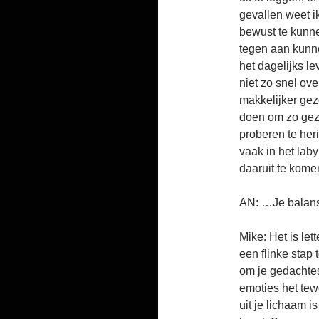
gevallen weet i
bewust te kunne
tegen aan kunne
het dagelijks le
niet zo snel ove
makkelijker ge
doen om zo gez
proberen te her
vaak in het lab
daaruit te kome
AN: …Je balans
Mike: Het is lett
een flinke stap 
om je gedachte
emoties het te
uit je lichaam 