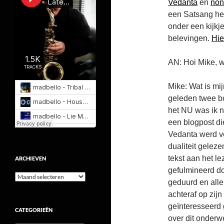
Vedanta
en
non
een Satsang heb
onder een kijkje
belevingen.
Hie
AN: Hoi Mike, w
Mike: Wat is mij
geleden twee b
het NU was ik n
een blogpost di
Vedanta werd ve
dualiteit geleze
tekst aan het l
ARCHIEVEN
gefulmineerd do
Archieven
geduurd en alle
achteraf op zijn
geïnteresseerd 
CATEGORIEËN
over dit onderw