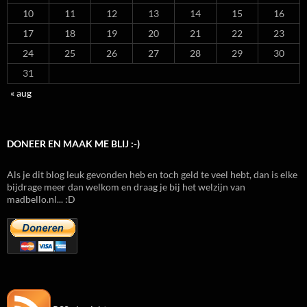
10
11
12
13
14
15
16
17
18
19
20
21
22
23
24
25
26
27
28
29
30
31
« aug
DONEER EN MAAK ME BLIJ :-)
Als je dit blog leuk gevonden heb en toch geld te veel hebt, dan is elke
bijdrage meer dan welkom en draag je bij het welzijn van
madbello.nl... :D