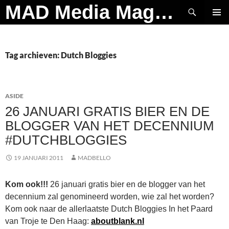
Ga
Zoeken
MAD Media Magazine
naar
PRIMAI
de
MENU
inhoud
Tag archieven: Dutch Bloggies
ASIDE
26 JANUARI GRATIS BIER EN DE
BLOGGER VAN HET DECENNIUM
#DUTCHBLOGGIES
19 JANUARI 2011
MADBELLO
Kom ook!!!
26 januari gratis bier en de blogger van het
decennium zal genomineerd worden, wie zal het worden?
Kom ook naar de allerlaatste Dutch Bloggies In het Paard
van Troje te Den Haag:
aboutblank.nl