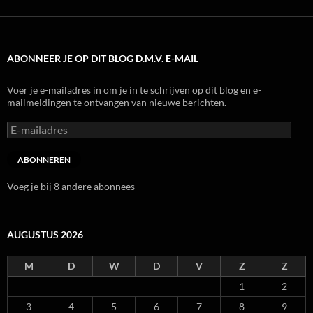
ABONNEER JE OP DIT BLOG D.M.V. E-MAIL
Voer je e-mailadres in om je in te schrijven op dit blog en e-
mailmeldingen te ontvangen van nieuwe berichten.
E-
mailadres
ABONNEREN
Voeg je bij 8 andere abonnees
AUGUSTUS 2026
M
D
W
D
V
Z
Z
1
2
3
4
5
6
7
8
9