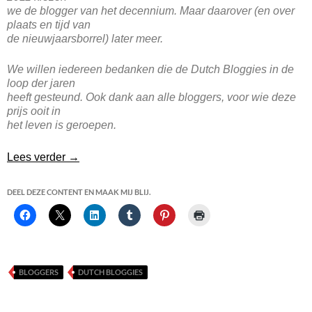
we de blogger van het decennium. Maar daarover (en over
plaats en tijd van
de nieuwjaarsborrel) later meer.
We willen iedereen bedanken die de Dutch Bloggies in de
loop der jaren
heeft gesteund. Ook dank aan alle bloggers, voor wie deze
prijs ooit in
het leven is geroepen.
De Dutch Bloggies stoppen er mee en wie word 
Lees verder
→
DEEL DEZE CONTENT EN MAAK MIJ BLIJ.
BLOGGERS
DUTCH BLOGGIES