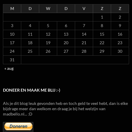
M
D
W
D
V
Z
Z
1
2
3
4
5
6
7
8
9
10
11
12
13
14
15
16
17
18
19
20
21
22
23
24
25
26
27
28
29
30
31
« aug
DONEER EN MAAK ME BLIJ :-)
Als je dit blog leuk gevonden heb en toch geld te veel hebt, dan is elke
bijdrage meer dan welkom en draag je bij het welzijn van
madbello.nl... :D