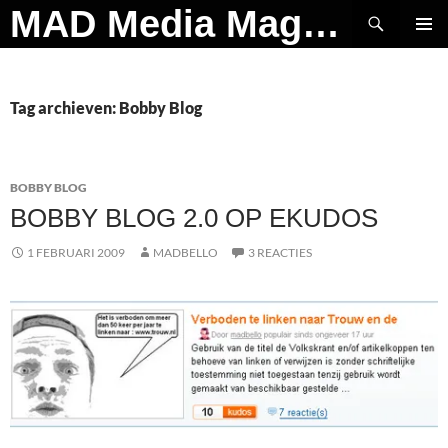
Ga
Zoeken
MAD Media Magazine
naar
PRIMAI
de
MENU
inhoud
Tag archieven: Bobby Blog
BOBBY BLOG
BOBBY BLOG 2.0 OP EKUDOS
1 FEBRUARI 2009
MADBELLO
3 REACTIES