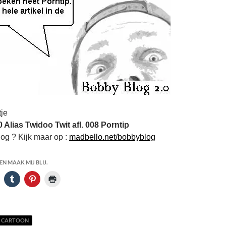
tje
 Alias Twidoo Twit afl. 008 Porntip
og ? Kijk maar op :
madbello.net/bobbyblog
N MAAK MIJ BLIJ.
CARTOON