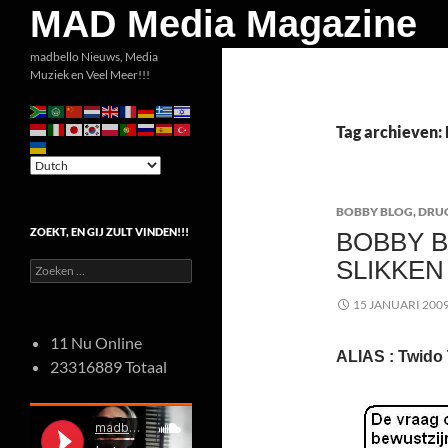
Zoeken
MAD Media Magazine
Ga
madbello Nieuws, Media
Muziek en Veel Meer!!!
naar
de
inhoud
Tag archieven:
BOBBY BLOG
,
DRU
ZOEKT, EN GIJ ZULT VINDEN!!!
BOBBY B
SLIKKEN
Zoeken
naar:
15 JANUARI 200
11 Nu Online
ALIAS : Twido 
23316889 Totaal