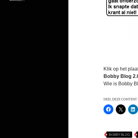
Klik op het plaa
Bobby Blog 2.0
Wie is Bobby Bl
DEEL DEZE CONTENT E
BOBBY BLOG