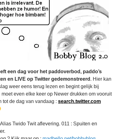
eft een dag voor het paddoverbod, paddo’s
ten en LIVE op Twitter gedemonstreerd
. Hier kan
slag weer eens terug lezen en begint gelijk bij
e moet even elke keer op Newer drukken om vooruit
an tot de dag van vandaag :
search.twitter.com
Alias Twido Twit aflevering. 011 : Spuiten en
er.
og ? Kijk maar op :
madbello.net/bobbyblog