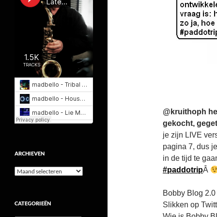
@kruithoph he
gekocht, gege
je zijn LIVE ver
pagina 7, dus j
ARCHIEVEN
in de tijd te ga
#paddotrip
Â
Archieven
Bobby Blog 2.0 
CATEGORIEËN
Slikken op Twitt
Wie is Bobby Bl