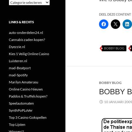
Categorieën
DEEL DEZE CONTENT E
LINKS & RECHTS
auto-onderdelen24.nl
Cannabis zaden kopen?
Dyezzie.nl
BOBBY BLOG
Kies 1 Veilig Online Casino
Luisteren.nl
mad-Beatport
mad-Spotify
Marilyn Amaterasu
BOBBY BLOG
Online Casino Nieuws
BOBBY B
Paddos & Truffels kopen?
10 JANUARI 200
Speelautomaten
SynthPoPLoVer
Top 3 Casino Gokspellen
Top Lijsten
Winnen!?