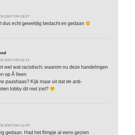
R 2007 OM 18:27
dit dus echt geweldig bedacht en gedaan
zed
R 2007 OM 16:15
het wel wat racistisch; waarom nu deze handelingen
n op Ã lleen
ne paashaas? Kijk maar uit dat de anti-
ten lobby dit niet ziet?
R 2007 OM 12:49
ig gedaan. Had het filmpje al eens gezien