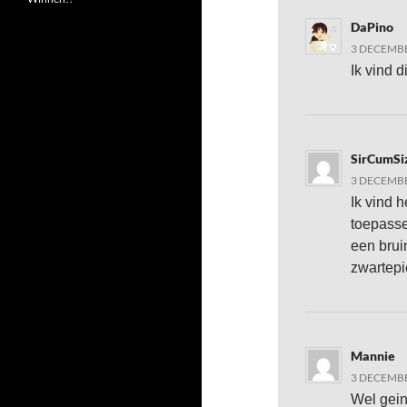
DaPino
3 DECEMBE
Ik vind 
SirCumSi
3 DECEMBE
Ik vind 
toepasse
een brui
zwartepie
Mannie
3 DECEMBE
Wel gein