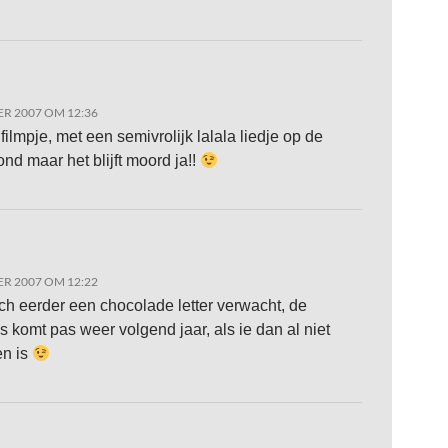
R 2007 OM 12:36
filmpje, met een semivrolijk lalala liedje op de
ond maar het blijft moord ja!!
R 2007 OM 12:22
och eerder een chocolade letter verwacht, de
 komt pas weer volgend jaar, als ie dan al niet
en is