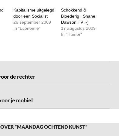
nd
Kapitalisme uitgelegd
Schokkend &
door een Socialist
Bloederig : Shane
26 september 2009
Dawson TV :-)
In "Economie"
17 augustus 2009
In "Humor"
voor de rechter
oor je mobiel
 OVER “MAANDAG OCHTEND KUNST”