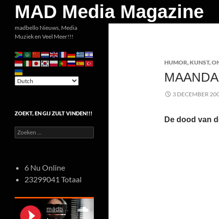
Zoeken
MAD Media Magazine
Ga
madbello Nieuws, Media
Muziek en Veel Meer!!!
naar
de
HUMOR
,
KUNST
,
O
inhoud
MAANDA
3 DECEMBER 20
ZOEKT, EN GIJ ZULT VINDEN!!!
De dood van d
Zoeken
naar:
6 Nu Online
23299041 Totaal