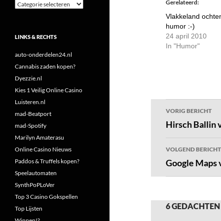
Gerelateerd
Categorieën
Vlakkeland ochte
humor :-)
24 april 2010
LINKS & RECHTS
In "Humor"
auto-onderdelen24.nl
Cannabis zaden kopen?
Dyezzie.nl
Kies 1 Veilig Online Casino
Luisteren.nl
Bericht
VORIG BERICHT
mad-Beatport
navigatie
Hirsch Ballin 
mad-Spotify
Marilyn Amaterasu
Online Casino Nieuws
VOLGEND BERICHT
Paddos & Truffels kopen?
Google Maps v
Speelautomaten
SynthPoPLoVer
Top 3 Casino Gokspellen
6 GEDACHTEN
Top Lijsten
Winnen!?