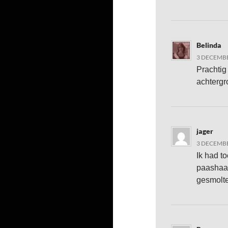
Belinda
3 DECEMBE
Prachtig 
achtergr
jager
3 DECEMBE
Ik had t
paashaas
gesmolt