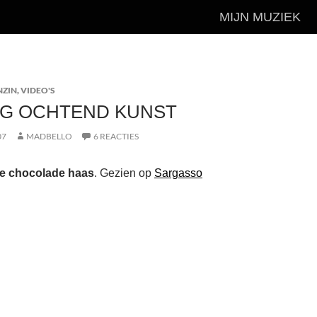
MIJN MUZIEK
NZIN
,
VIDEO'S
G OCHTEND KUNST
07
MADBELLO
6 REACTIES
e chocolade haas
. Gezien op
Sargasso