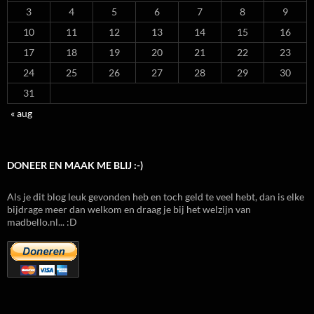
3
4
5
6
7
8
9
10
11
12
13
14
15
16
17
18
19
20
21
22
23
24
25
26
27
28
29
30
31
« aug
DONEER EN MAAK ME BLIJ :-)
Als je dit blog leuk gevonden heb en toch geld te veel hebt, dan is elke
bijdrage meer dan welkom en draag je bij het welzijn van
madbello.nl... :D