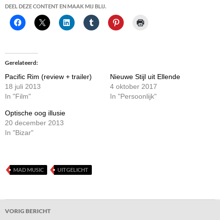
DEEL DEZE CONTENT EN MAAK MIJ BLIJ.
Gerelateerd
Pacific Rim (review + trailer)
Nieuwe Stijl uit Ellende
18 juli 2013
4 oktober 2017
In "Film"
In "Persoonlijk"
Optische oog illusie
20 december 2013
In "Bizar"
MAD MUSIC
UITGELICHT
Bericht
VORIG BERICHT