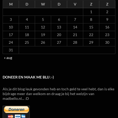
M
D
W
D
V
Z
Z
1
2
3
4
5
6
7
8
9
10
11
12
13
14
15
16
17
18
19
20
21
22
23
24
25
26
27
28
29
30
31
« aug
DONEER EN MAAK ME BLIJ :-)
Als je dit blog leuk gevonden heb en toch geld te veel hebt, dan is elke
bijdrage meer dan welkom en draag je bij het welzijn van
madbello.nl... :D