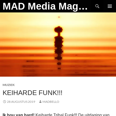
Ga
Zoeken
MAD Media Magazine
naar
PRIMAI
de
MENU
inhoud
MUZIEK
KEIHARDE FUNK!!!
28 AUGUSTUS 2019
MADBELLO
Ik hou van hard!
Keiharde Tribal Funk!!! De uitdaging van