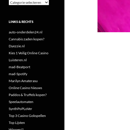
Categorieën
LINKS & RECHTS
auto-onderdelen24.nl
Cannabis zaden kopen?
Dyezzie.nl
Kies 1 Veilig Online Casino
Luisteren.nl
mad-Beatport
mad-Spotify
Marilyn Amaterasu
Online Casino Nieuws
Paddos & Truffels kopen?
Speelautomaten
SynthPoPLoVer
Top 3 Casino Gokspellen
Top Lijsten
Winnen!?