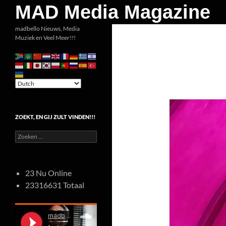
Zoeken
MAD Media Magazine
Ga
madbello Nieuws, Media
Muziek en Veel Meer!!!
naar
de
inhoud
ZOEKT, EN GIJ ZULT VINDEN!!!
Zoeken
naar:
23 Nu Online
23316631 Totaal