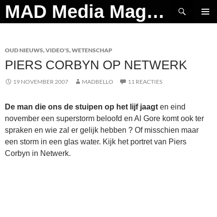
Ga
Zoeken
MAD Media Magazine
naar
PRIMAI
de
MENU
inhoud
OUD NIEUWS
,
VIDEO'S
,
WETENSCHAP
PIERS CORBYN OP NETWERK
19 NOVEMBER 2007
MADBELLO
11 REACTIES
De man die ons de stuipen op het lijf jaagt
en eind
november een superstorm beloofd en Al Gore komt ook ter
spraken en wie zal er gelijk hebben ? Of misschien maar
een storm in een glas water. Kijk het portret van Piers
Corbyn in Netwerk.