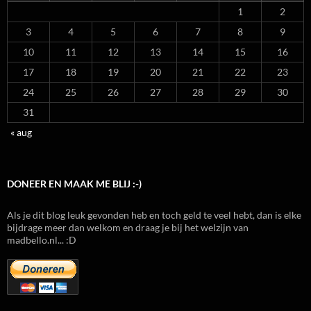
1
2
3
4
5
6
7
8
9
10
11
12
13
14
15
16
17
18
19
20
21
22
23
24
25
26
27
28
29
30
31
« aug
DONEER EN MAAK ME BLIJ :-)
Als je dit blog leuk gevonden heb en toch geld te veel hebt, dan is elke
bijdrage meer dan welkom en draag je bij het welzijn van
madbello.nl... :D