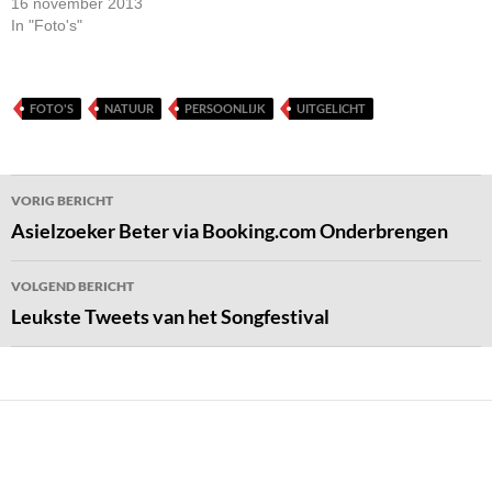
16 november 2013
In "Foto's"
FOTO'S
NATUUR
PERSOONLIJK
UITGELICHT
Bericht
VORIG BERICHT
navigatie
Asielzoeker Beter via Booking.com Onderbrengen
VOLGEND BERICHT
Leukste Tweets van het Songfestival