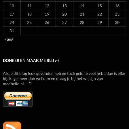
10
11
12
13
14
15
16
17
18
19
20
21
22
23
24
25
26
27
28
29
30
31
« aug
DONEER EN MAAK ME BLIJ :-)
Als je dit blog leuk gevonden heb en toch geld te veel hebt, dan is elke
bijdrage meer dan welkom en draag je bij het welzijn van
madbello.nl... :D