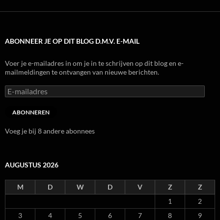
ABONNEER JE OP DIT BLOG D.M.V. E-MAIL
Voer je e-mailadres in om je in te schrijven op dit blog en e-
mailmeldingen te ontvangen van nieuwe berichten.
E-
mailadres
ABONNEREN
Voeg je bij 8 andere abonnees
AUGUSTUS 2026
M
D
W
D
V
Z
Z
1
2
3
4
5
6
7
8
9