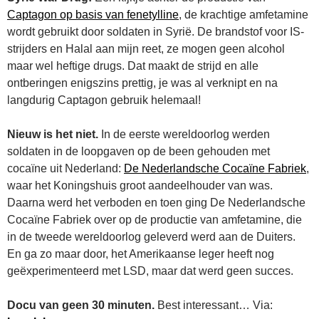
Captagon op basis van fenetylline
, de krachtige amfetamine
wordt gebruikt door soldaten in Syrië. De brandstof voor IS-
strijders en Halal aan mijn reet, ze mogen geen alcohol
maar wel heftige drugs. Dat maakt de strijd en alle
ontberingen enigszins prettig, je was al verknipt en na
langdurig Captagon gebruik helemaal!
Nieuw is het niet.
In de eerste wereldoorlog werden
soldaten in de loopgaven op de been gehouden met
cocaïne uit Nederland:
De Nederlandsche Cocaïne Fabriek
,
waar het Koningshuis groot aandeelhouder van was.
Daarna werd het verboden en toen ging De Nederlandsche
Cocaïne Fabriek over op de productie van amfetamine, die
in de tweede wereldoorlog geleverd werd aan de Duiters.
En ga zo maar door, het Amerikaanse leger heeft nog
geëxperimenteerd met LSD, maar dat werd geen succes.
Docu van geen 30 minuten.
Best interessant… Via: