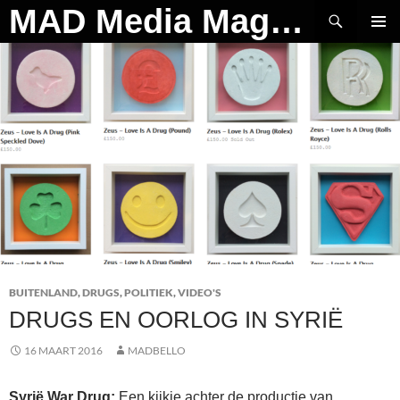
Ga
Zoeken
MAD Media Magazine
naar
PRIMAI
de
MENU
inhoud
BUITENLAND
,
DRUGS
,
POLITIEK
,
VIDEO'S
DRUGS EN OORLOG IN SYRIË
16 MAART 2016
MADBELLO
Syrië War Drug:
Een kijkje achter de productie van