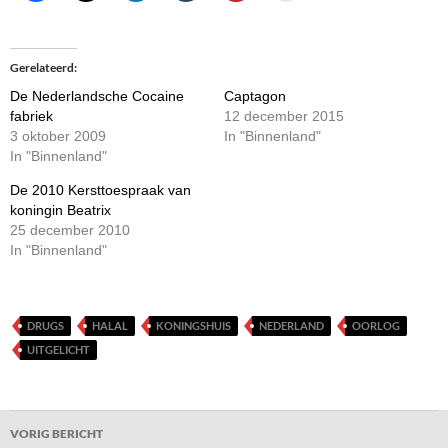
Gerelateerd
De Nederlandsche Cocaine
Captagon
fabriek
12 december 2015
3 oktober 2009
In "Binnenland"
In "Binnenland"
De 2010 Kersttoespraak van
koningin Beatrix
25 december 2010
In "Binnenland"
DRUGS
HALAL
KONINGSHUIS
NEDERLAND
OORLOG
UITGELICHT
Bericht
VORIG BERICHT