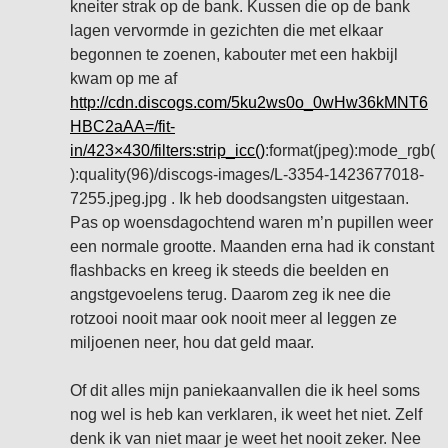
kneiter strak op de bank. Kussen die op de bank
lagen vervormde in gezichten die met elkaar
begonnen te zoenen, kabouter met een hakbijl
kwam op me af
http://cdn.discogs.com/5ku2ws0o_0wHw36kMNT6
HBC2aAA=/fit-
in/423×430/filters:strip_icc()
:format(jpeg):mode_rgb(
):quality(96)/discogs-images/L-3354-1423677018-
7255.jpeg.jpg . Ik heb doodsangsten uitgestaan.
Pas op woensdagochtend waren m’n pupillen weer
een normale grootte. Maanden erna had ik constant
flashbacks en kreeg ik steeds die beelden en
angstgevoelens terug. Daarom zeg ik nee die
rotzooi nooit maar ook nooit meer al leggen ze
miljoenen neer, hou dat geld maar.
Of dit alles mijn paniekaanvallen die ik heel soms
nog wel is heb kan verklaren, ik weet het niet. Zelf
denk ik van niet maar je weet het nooit zeker. Nee