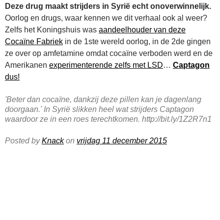
Deze drug maakt strijders in Syrië echt onoverwinnelijk.
Oorlog en drugs, waar kennen we dit verhaal ook al weer?
Zelfs het Koningshuis was
aandeelhouder van deze
Cocaïne Fabriek
in de 1ste wereld oorlog, in de 2de gingen
ze over op amfetamine omdat cocaïne verboden werd en de
Amerikanen
experimenterende zelfs met LSD
…
Captagon
dus!
'Beter dan cocaïne, dankzij deze pillen kan je dagenlang
doorgaan.' In Syrië slikken heel wat strijders Captagon
waardoor ze in een roes terechtkomen. http://bit.ly/1Z2R7n1
Posted by
Knack
on
vrijdag 11 december 2015