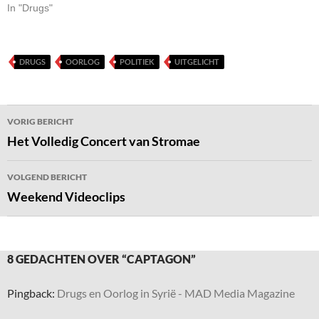
In "Drugs"
DRUGS
OORLOG
POLITIEK
UITGELICHT
Bericht
VORIG BERICHT
navigatie
Het Volledig Concert van Stromae
VOLGEND BERICHT
Weekend Videoclips
8 GEDACHTEN OVER “CAPTAGON”
Pingback:
Drugs en Oorlog in Syrië - MAD Media Magazine