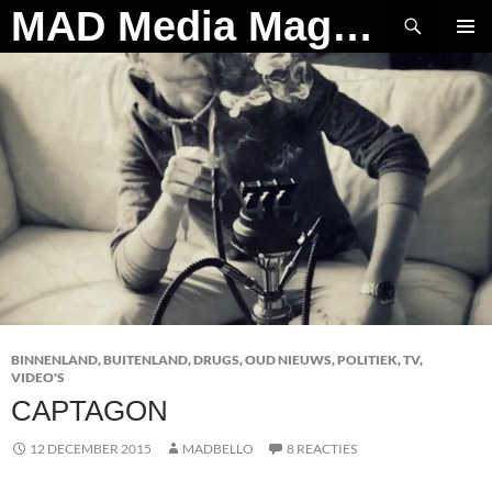
Ga
Zoeken
MAD Media Magazine
naar
PRIMAI
de
MENU
inhoud
BINNENLAND
,
BUITENLAND
,
DRUGS
,
OUD NIEUWS
,
POLITIEK
,
TV
,
VIDEO'S
CAPTAGON
12 DECEMBER 2015
MADBELLO
8 REACTIES