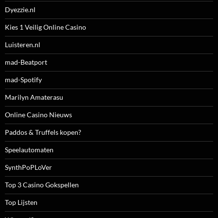
Dyezzie.nl
Kies 1 Veilig Online Casino
Luisteren.nl
mad-Beatport
mad-Spotify
Marilyn Amaterasu
Online Casino Nieuws
Paddos & Truffels kopen?
Speelautomaten
SynthPoPLoVer
Top 3 Casino Gokspellen
Top Lijsten