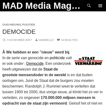
Ga
Zoeken
MAD Media Magazine
naar
PRIMAI
de
MENU
inhoud
OUD NIEUWS
,
POLITIEK
DEMOCIDE
7 NOVEMBER 2007
MADBELLO
14 REACTIES
Â
We hebben er een ”nieuw” word bij.
In de serie van genocide en
politicide
valt
er ook onder :
Democide
. Een onderzoek
heeft uitgewezen dat de
Staat de
grootste mensendoder in de wereld
is en dat buiten
oorlogen om. Juist de Staat dat de burgers zou moeten
beschermen. Randolph J. Rummel weet te vertellen dat
tussen 1900 tot 2000, dus vorige eeuw, al klinkt het zo ver in
verleden, zo ongeveer
170.000.000 miljoen mensen in
opdracht van de staat zijn vermoord
. Geloof het of niet en