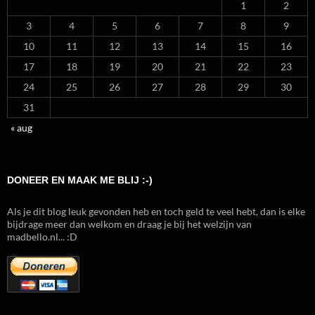
1
2
3
4
5
6
7
8
9
10
11
12
13
14
15
16
17
18
19
20
21
22
23
24
25
26
27
28
29
30
31
« aug
DONEER EN MAAK ME BLIJ :-)
Als je dit blog leuk gevonden heb en toch geld te veel hebt, dan is elke
bijdrage meer dan welkom en draag je bij het welzijn van
madbello.nl... :D