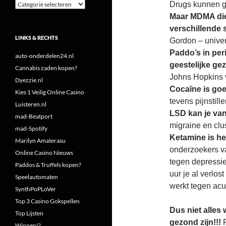
Categorieën
Drugs kunnen gev
Maar MDMA die 
verschillende 
LINKS & RECHTS
Gordon – unive
Paddo’s in per
auto-onderdelen24.nl
geestelijke ge
Cannabis zaden kopen?
Johns Hopkins 
Dyezzie.nl
Cocaïne is go
Kies 1 Veilig Online Casino
tevens pijnstill
Luisteren.nl
LSD kan je van
mad-Beatport
migraine en clu
mad-Spotify
Ketamine is h
Marilyn Amaterasu
onderzoekers va
Online Casino Nieuws
tegen depressie
Paddos & Truffels kopen?
uur je al verlos
Speelautomaten
werkt tegen acu
SynthPoPLoVer
Top 3 Casino Gokspellen
Dus niet alles 
Top Lijsten
gezond zijn!!!
P
Winnen!?