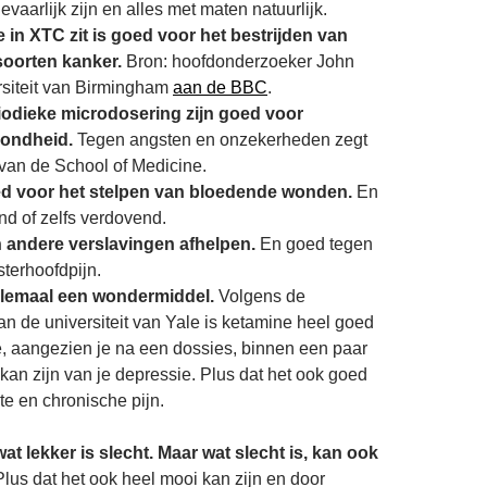
aarlijk zijn en alles met maten natuurlijk.
in XTC zit is goed voor het bestrijden van
soorten kanker.
Bron: hoofdonderzoeker John
rsiteit van Birmingham
aan de BBC
.
iodieke microdosering zijn goed voor
zondheid.
Tegen angsten en onzekerheden zegt
van de School of Medicine.
ed voor het stelpen van bloedende wonden.
En
end of zelfs verdovend.
 andere verslavingen afhelpen.
En goed tegen
sterhoofdpijn.
elemaal een wondermiddel.
Volgens de
n de universiteit van Yale is ketamine heel goed
, aangezien je na een dossies, binnen een paar
t kan zijn van je depressie. Plus dat het ook goed
te en chronische pijn.
wat lekker is slecht. Maar wat slecht is, kan ook
lus dat het ook heel mooi kan zijn en door