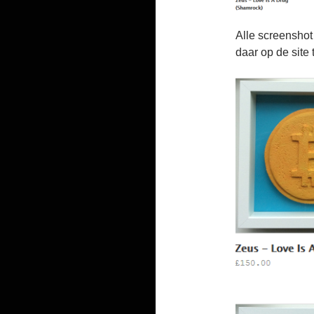
Alle screenshot 
daar op de site 