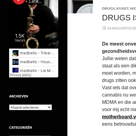
DRUGS
,
KUNST
,
WE
DRUGS I
26 AUGUSTUS 2
De meest onv
gezondheidsvo
Jullie weten dat
staat als een d
moet worden, ma
drugs zitten oo
Vast iets dat ov
cannabis nu we
ARCHIEVEN
MDMA en die an
Archieven
voor mij echt n
motherboard.v
eens betrouwba
CATEGORIEËN