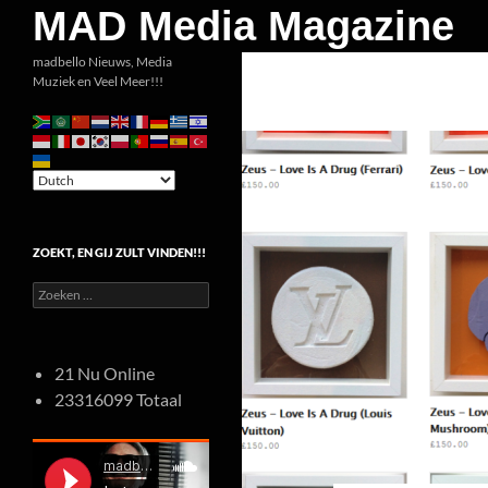
Zoeken
MAD Media Magazine
Ga
madbello Nieuws, Media
Muziek en Veel Meer!!!
naar
de
inhoud
ZOEKT, EN GIJ ZULT VINDEN!!!
Zoeken
naar:
21 Nu Online
23316099 Totaal