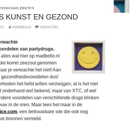
TENSCHAP
,
ZIEKTE'S
S KUNST EN GEZOND
015
MADBELLO
3 REACTIES
erwachte
ordelen van partydrugs.
 alles wat hier op madbello.nl
ikke korrel zeezout genomen
ar je verwachte het niet! Aan
k gezondheidsvoordelen dus!
erheden het liefst willen verzwijgen, al is het met
l onderhand wel bekend, maar van XTC, of wel
dere voordelen van verschillende drugs klinken
ieuw in de oren. Maar lees het maar in de
ice.com
, een betrouwbare site die ook nog
re bronnen vermeld.