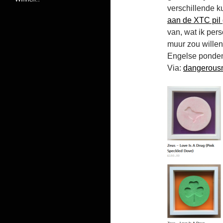
verschillende k
aan de XTC pil
van, wat ik pers
muur zou wille
Engelse ponde
Via:
dangerous