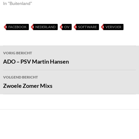
In "Buitenland"
FACEBOOK
NEDERLAND
OV
SOFTWARE
VERVOER
Bericht
VORIG BERICHT
navigatie
ADO – PSV Martin Hansen
VOLGEND BERICHT
Zwoele Zomer Mixs