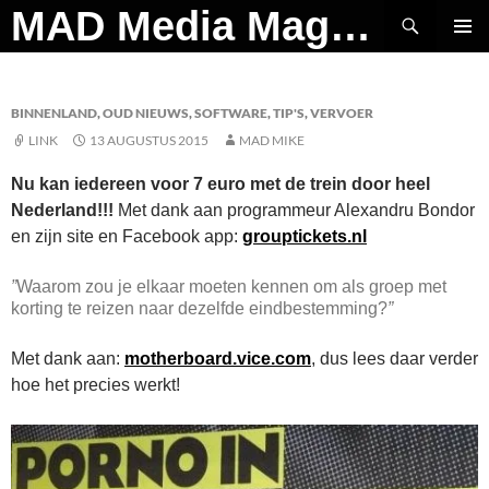
Ga
Zoeken
MAD Media Magazine
naar
PRIMAI
de
MENU
inhoud
BINNENLAND
,
OUD NIEUWS
,
SOFTWARE
,
TIP'S
,
VERVOER
LINK
13 AUGUSTUS 2015
MAD MIKE
Nu kan iedereen voor 7 euro met de trein door heel
Nederland!!!
Met dank aan programmeur Alexandru Bondor
en zijn site en Facebook app:
grouptickets.nl
”
Waarom zou je elkaar moeten kennen om als groep met
korting te reizen naar dezelfde eindbestemming?
”
Met dank aan:
motherboard.vice.com
, dus lees daar verder
hoe het precies werkt!