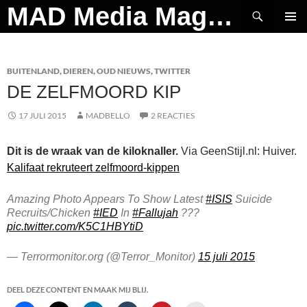
Ga
Zoeken
MAD Media Magazine
naar
PRIMAI
de
MENU
inhoud
BUITENLAND
,
DIEREN
,
OUD NIEUWS
,
TWITTER
DE ZELFMOORD KIP
17 JULI 2015
MADBELLO
2 REACTIES
Dit is de wraak van de kiloknaller.
Via GeenStijl.nl: Huiver.
Kalifaat rekruteert zelfmoord-kippen
Amazing Photo Appears To Show Latest
#ISIS
Suicide
Recruits/Chicken
#IED
In
#Fallujah
???
pic.twitter.com/K5C1HBYtiD
— Terrormonitor.org (@Terror_Monitor)
15 juli 2015
DEEL DEZE CONTENT EN MAAK MIJ BLIJ.