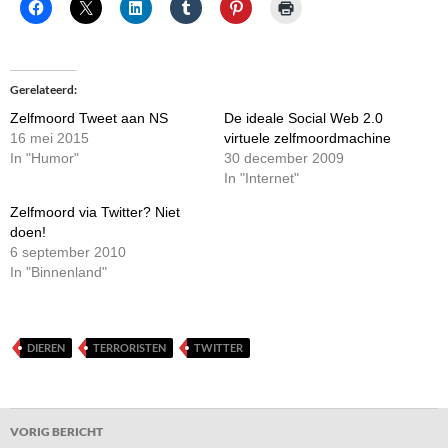
Gerelateerd
Zelfmoord Tweet aan NS
De ideale Social Web 2.0
16 mei 2015
virtuele zelfmoordmachine
In "Humor"
30 december 2009
In "Internet"
Zelfmoord via Twitter? Niet
doen!
6 september 2010
In "Binnenland"
DIEREN
TERRORISTEN
TWITTER
Bericht
VORIG BERICHT