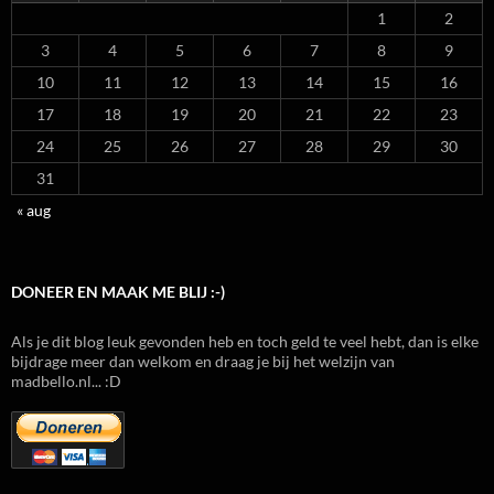
1
2
3
4
5
6
7
8
9
10
11
12
13
14
15
16
17
18
19
20
21
22
23
24
25
26
27
28
29
30
31
« aug
DONEER EN MAAK ME BLIJ :-)
Als je dit blog leuk gevonden heb en toch geld te veel hebt, dan is elke
bijdrage meer dan welkom en draag je bij het welzijn van
madbello.nl... :D