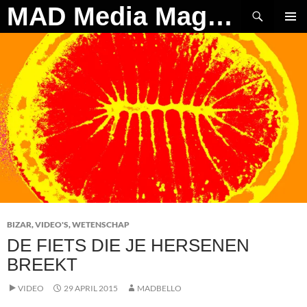
Ga
Zoeken
MAD Media Magazine
naar
PRIMAI
de
MENU
inhoud
BIZAR
,
VIDEO'S
,
WETENSCHAP
DE FIETS DIE JE HERSENEN
BREEKT
VIDEO
29 APRIL 2015
MADBELLO