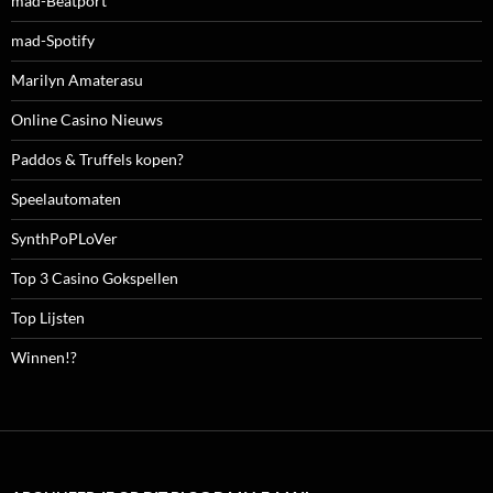
mad-Beatport
mad-Spotify
Marilyn Amaterasu
Online Casino Nieuws
Paddos & Truffels kopen?
Speelautomaten
SynthPoPLoVer
Top 3 Casino Gokspellen
Top Lijsten
Winnen!?