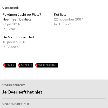
Gerelateerd
Pokémon Jacht op Fiets?
Kut fiets
Neem een Bakfiets
22 november 2007
27 juli 2016
In "Humor"
In "Bizar"
De Man Zonder Hart
16 januari 2015
In "Video's"
BIZAR
MENSEN
WETENSCHAP
Bericht
VORIG BERICHT
navigatie
Je Overleeft het niet
VOLGEND BERICHT