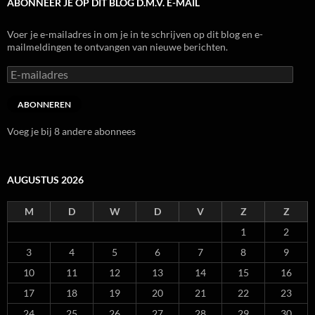
ABONNEER JE OP DIT BLOG D.M.V. E-MAIL
Voer je e-mailadres in om je in te schrijven op dit blog en e-
mailmeldingen te ontvangen van nieuwe berichten.
E-
mailadres
ABONNEREN
Voeg je bij 8 andere abonnees
AUGUSTUS 2026
M
D
W
D
V
Z
Z
1
2
3
4
5
6
7
8
9
10
11
12
13
14
15
16
17
18
19
20
21
22
23
24
25
26
27
28
29
30