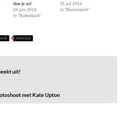
r
doe je zo!
31 juli 2014
24 juni 2014
In "Binnenland"
In "Buitenland"
LAME
VERVOER
eekt uit!
fotoshoot met Kate Upton