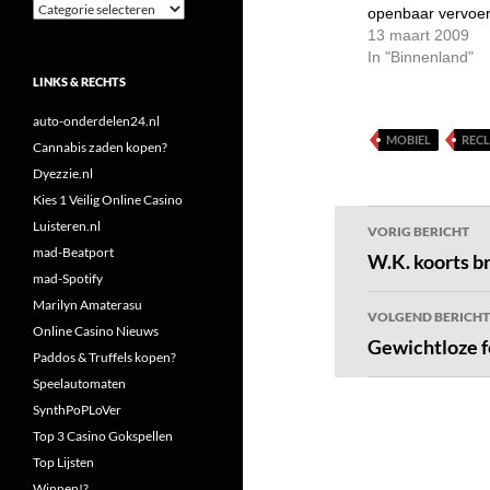
Categorieën
openbaar vervoe
13 maart 2009
In "Binnenland"
LINKS & RECHTS
auto-onderdelen24.nl
MOBIEL
REC
Cannabis zaden kopen?
Dyezzie.nl
Kies 1 Veilig Online Casino
Bericht
Luisteren.nl
VORIG BERICHT
mad-Beatport
navigatie
W.K. koorts br
mad-Spotify
Marilyn Amaterasu
VOLGEND BERICHT
Online Casino Nieuws
Gewichtloze 
Paddos & Truffels kopen?
Speelautomaten
SynthPoPLoVer
Top 3 Casino Gokspellen
Top Lijsten
Winnen!?