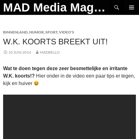
Ga
Zoeken
MAD Media Magazine
naar
PRIMAI
de
MENU
inhoud
BINNENLAND
,
HUMOR
,
SPORT
,
VIDEO'S
W.K. KOORTS BREEKT UIT!
10 JUNI 2014
MADBELLO
Wat te doen tegen deze zeer besmettelijke en irritante
W.K. koorts!?
Hier onder in de video een paar tips er tegen,
kijk en huiver