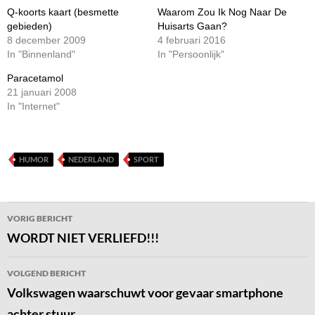
Q-koorts kaart (besmette
Waarom Zou Ik Nog Naar De
gebieden)
Huisarts Gaan?
8 december 2009
4 februari 2016
In "Binnenland"
In "Persoonlijk"
Paracetamol
21 januari 2008
In "Internet"
HUMOR
NEDERLAND
SPORT
Bericht
VORIG BERICHT
navigatie
WORDT NIET VERLIEFD!!!
VOLGEND BERICHT
Volkswagen waarschuwt voor gevaar smartphone
achter stuur