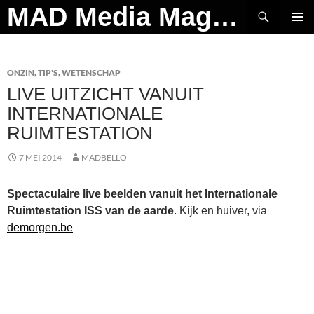
Ga
Zoeken
MAD Media Magazine
naar
PRIMAI
de
MENU
inhoud
ONZIN
,
TIP'S
,
WETENSCHAP
LIVE UITZICHT VANUIT
INTERNATIONALE
RUIMTESTATION
7 MEI 2014
MADBELLO
Spectaculaire live beelden vanuit het Internationale
Ruimtestation ISS van de aarde
. Kijk en huiver, via
demorgen.be