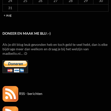
24
25
26
27
28
29
30
31
« aug
DONEER EN MAAK ME BLIJ :-)
Als je dit blog leuk gevonden heb en toch geld te veel hebt, dan is elke
bijdrage meer dan welkom en draag je bij het welzijn van
madbello.nl... :D
RSS - berichten