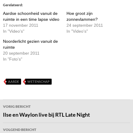
Gerelateerd
Aardse schoonheid vanuit de
Hoe groot zijn
ruimte in een time lapse video
zonnevlammen?
17 november 2011
24 september 2011
In "Video's"
In "Video's"
Noorderlicht gezien vanuit de
ruimte
20 september 2011
In "Foto's"
AARDE
WETENSCHAP
Bericht
VORIG BERICHT
navigatie
Ilse en Waylon live bij RTL Late Night
VOLGEND BERICHT