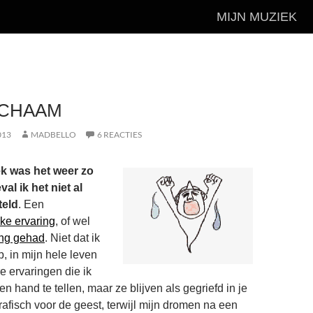
MIJN MUZIEK
LICHAAM
013
MADBELLO
6 REACTIES
k was het weer zo
al ik het niet al
teld
. Een
jke ervaring
, of wel
ing gehad
. Niet dat ik
, in mijn hele leven
re ervaringen die ik
 hand te tellen, maar ze blijven als gegriefd in je
rafisch voor de geest, terwijl mijn dromen na een