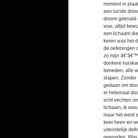
moment in plaats
een lucide droo
droom geknald e
was, altijd bew
een lichaam die 
keren was het d
de oefeningen 
zo mijn â€˜â€™
donkere huiska
beneden, alle w
slapen. Zonder
gedaan om door
er helemaal do
echt vechten om
lichaam, ik wou 
maar het werd s
keer heen en wee
uiteindelijk def
geworden. Was h