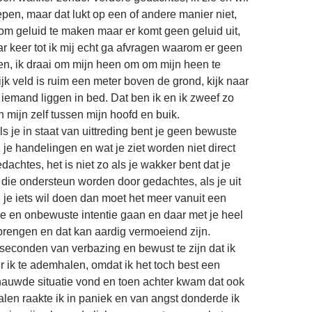
pen, maar dat lukt op een of andere manier niet,
 om geluid te maken maar er komt geen geluid uit,
r keer tot ik mij echt ga afvragen waarom er geen
n, ik draai om mijn heen om om mijn heen te
ijk veld is ruim een meter boven de grond, kijk naar
iemand liggen in bed. Dat ben ik en ik zweef zo
 mijn zelf tussen mijn hoofd en buik.
als je in staat van uittreding bent je geen bewuste
 je handelingen en wat je ziet worden niet direct
achtes, het is niet zo als je wakker bent dat je
die ondersteun worden door gedachtes, als je uit
 je iets wil doen dan moet het meer vanuit een
jke en onbewuste intentie gaan en daar met je heel
 brengen en dat kan aardig vermoeiend zijn.
f seconden van verbazing en bewust te zijn dat ik
r ik te ademhalen, omdat ik het toch best een
nauwde situatie vond en toen achter kwam dat ook
len raakte ik in paniek en van angst donderde ik