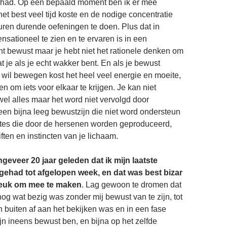
ehad. Op een bepaald moment ben ik er mee
et best veel tijd koste en de nodige concentratie
uren durende oefeningen te doen. Plus dat in
ensationeel te zien en te ervaren is in een
ent bewust maar je hebt niet het rationele denken om
t je als je echt wakker bent. En als je bewust
 wil bewegen kost het heel veel energie en moeite,
n om iets voor elkaar te krijgen. Je kan niet
wel alles maar het word niet vervolgd door
een bijna leeg bewustzijn die niet word ondersteun
tes die door de hersenen worden geproduceerd,
ften en instincten van je lichaam.
geveer 20 jaar geleden dat ik mijn laatste
 gehad tot afgelopen week, en dat was best bizar
leuk om mee te maken
. Lag gewoon te dromen dat
nog wat bezig was zonder mij bewust van te zijn, tot
n buiten af aan het bekijken was en in een fase
jn ineens bewust ben, en bijna op het zelfde