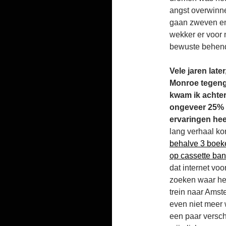
angst overwinne
gaan zweven en 
wekker er voor 
bewuste behend
Vele jaren late
Monroe tegenge
kwam ik achter
ongeveer 25% v
ervaringen hee
lang verhaal ko
behalve 3 boeke
op cassette ban
dat internet vo
zoeken waar het
trein naar Amst
even niet meer 
een paar versch