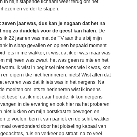
n in mijn slapende lichaam weer terug om het
rliezen en verder te slapen.
k zeven jaar was, dus kan je nagaan dat het na
et nog zo duidelijk voor de geest kan halen
. De
 ik 22 jaar en was met de TV aan thuis bij mijn
ank in slaap gevallen en op een bepaald moment
rd iets in me wakker, ik wist dat ik er was maar was
om mij heen was zwart, het was geen ruimte en het
 warm. Ik wist in beginsel niet eens wie ik was, kon
en eigen ikke niet herinneren, niets! Wist allen dat
et ervaren was dat ik iets was in het nergens. Na
e moeiten om iets te herinneren wist ik ineens
et besef dat ik niet daar hoorde, ik kon nergens
angen in die ervaring en ook hier na het proberen
 niet lukken om mijn borstkast te bewegen en
ngen te voelen, ben ik van paniek en de schik wakker
maal overdonderd door het plotseling kabaal van
gedachtes, ruis en verkeer op straat, na zo veel