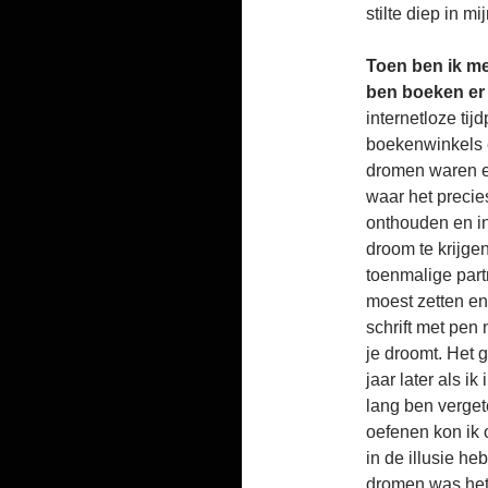
stilte diep in mij
Toen ben ik me
ben boeken er
internetloze tij
boekenwinkels 
dromen waren e
waar het precie
onthouden en in
droom te krijge
toenmalige part
moest zetten en
schrift met pen
je droomt. Het g
jaar later als ik
lang ben verget
oefenen kon ik 
in de illusie h
dromen was het 