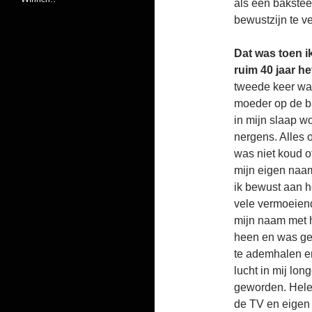
als een bakstee
bewustzijn te ve
Dat was toen i
ruim 40 jaar h
tweede keer was
moeder op de b
in mijn slaap wo
nergens. Alles 
was niet koud of
mijn eigen naam 
ik bewust aan h
vele vermoeiend
mijn naam met h
heen en was gev
te ademhalen en
lucht in mij lo
geworden. Hele
de TV en eigen 