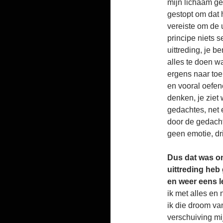
mijn lichaam g
gestopt om dat h
vereiste om de 
principe niets s
uittreding, je b
alles te doen wa
ergens naar toe
en vooral oefene
denken, je ziet 
gedachtes, net 
door de gedach
geen emotie, dri
Dus dat was on
uittreding heb
en weer eens 
ik met alles en 
ik die droom va
verschuiving mi