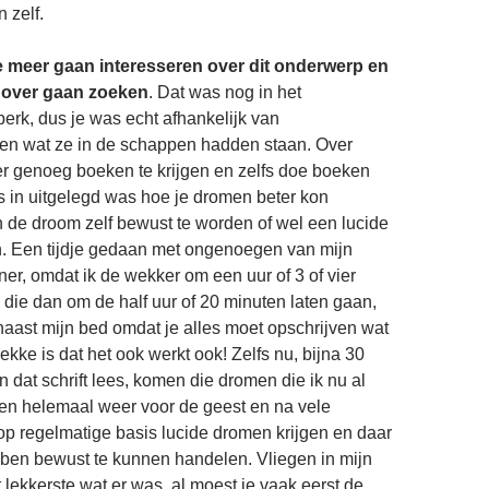
n zelf.
 meer gaan interesseren over dit onderwerp en
 over gaan zoeken
. Dat was nog in het
dperk, dus je was echt afhankelijk van
en wat ze in de schappen hadden staan. Over
r genoeg boeken te krijgen en zelfs doe boeken
s in uitgelegd was hoe je dromen beter kon
 de droom zelf bewust te worden of wel een lucide
n. Een tijdje gedaan met ongenoegen van mijn
ner, omdat ik de wekker om een uur of 3 of vier
 die dan om de half uur of 20 minuten laten gaan,
 naast mijn bed omdat je alles moet opschrijven wat
ekke is dat het ook werkt ook! Zelfs nu, bijna 30
 in dat schrift lees, komen die dromen die ik nu al
en helemaal weer voor de geest en na vele
op regelmatige basis lucide dromen krijgen en daar
ebben bewust te kunnen handelen. Vliegen in mijn
lekkerste wat er was, al moest je vaak eerst de