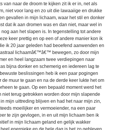
 van naar de droom te kijken zit ik er in, net als
m, niet voor lang en zo uit die lawaaiige en drukke
n gevallen in mijn lichaam, waar het stil en donker
ust dat ik aan dromen was en dan niet, maar wel in
nog aan het slapen is. In tegenstelling tot andere
eze keer prettig en op een of andere manier kon ik
die ik 20 jaar geleden had beoefend aanwenden en
astraal lichaamâ€™â€™ bewegen, zo door mijn
mer en heel langzaam twee verdiepingen naar
as bijna donker en schemerig en iedereen lag te
 bewuste beslissingen heb ik een paar pogingen
 de muur te gaan en na de derde keer lukte het om
orheen te gaan. Op een bepaald moment werd het
 niet terug getrokken worden door mijn slapende
in mijn uittreding blijven en had het naar mijn zin,
teeds moeilijker en vermoeiender, na een paar
r te zijn gevlogen, in en uit mijn lichaam ben ik
initief in mijn lichaam geland en gelijk wakker
eel energieke en de hele dag is het zo gebleven,