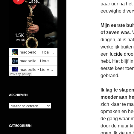
paar uur na het
eeuwigheid ver
Mijn eerste bui
of zeven was
. 
dingen, al is na
werkelijk buiten
een
lucide dro
hebt. Het blijf 
eerste keer toen
gebrand.
Ik lag te slape
ARCHIEVEN
moeder aan he
zich klaar te ma
Archieven
opmaken en heen
de gang waar m
door de muur ki
CATEGORIEËN
open. Ik zie en