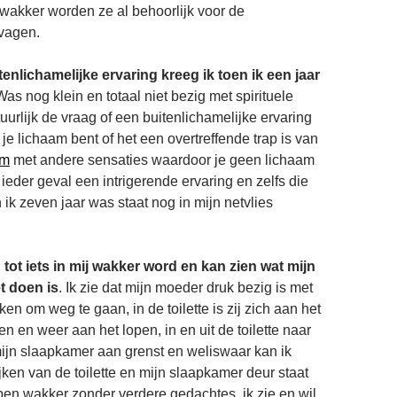
 wakker worden ze al behoorlijk voor de
vagen.
tenlichamelijke ervaring kreeg ik toen ik een jaar
Was nog klein en totaal niet bezig met spirituele
tuurlijk de vraag of een buitenlichamelijke ervaring
 je lichaam bent of het een overtreffende trap is van
om
met andere sensaties waardoor je geen lichaam
in ieder geval een intrigerende ervaring en zelfs die
 ik zeven jaar was staat nog in mijn netvlies
n tot iets in mij wakker word en kan zien wat mijn
t doen is
. Ik zie dat mijn moeder druk bezig is met
ken om weg te gaan, in de toilette is zij zich aan het
 en weer aan het lopen, in en uit de toilette naar
ijn slaapkamer aan grenst en weliswaar kan ik
jken van de toilette en mijn slaapkamer deur staat
 ben wakker zonder verdere gedachtes, ik zie en wil