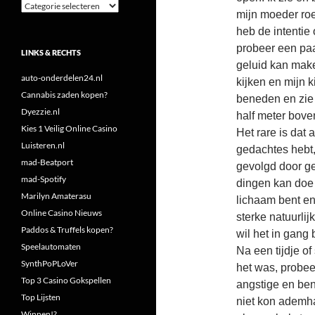
Categorieën
mijn moeder roe
heb de intentie
probeer een paa
LINKS & RECHTS
geluid kan make
auto-onderdelen24.nl
kijken en mijn k
Cannabis zaden kopen?
beneden en zie 
Dyezzie.nl
half meter boven
Kies 1 Veilig Online Casino
Het rare is dat 
Luisteren.nl
gedachtes hebt,
mad-Beatport
gevolgd door ged
mad-Spotify
dingen kan doe 
Marilyn Amaterasu
lichaam bent en
Online Casino Nieuws
sterke natuurli
Paddos & Truffels kopen?
wil het in gang
Speelautomaten
Na een tijdje o
SynthPoPLoVer
het was, probee
Top 3 Casino Gokspellen
angstige en be
Top Lijsten
niet kon ademha
Winnen!?