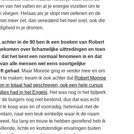
n van het vallen en al je energie inzetten om te
vliegen. Helaas als je stopt met oefenen en de
niet meer zet, dan verwaterd het heel snel, ook die
igheid in je dromen.
r, achter in de 90 ben ik een boeken van Robert
komen over lichamelijke uittredingen en toen
 dat het best een normaal fenomeen is en dat
an alle mensen wel eens soortgelijke
ft gehad
. Maar Monroe ging er verder mee en om
rt te maken: kwam ik ook achter dat
Robert Monroe
n in totaal had geschreven, ook een hele cursus
djes had in het Engels
. Het was nog in het tijdperk
or de burgers nog niet bestond, dus dat was echt
 te koop was en of voorradig, helemaal met de
erdam, naar een leuk winkeltje waar ik de naam
weet. Na lang en trouw te hebben geoefend heb ik
illende, lichte en kortstondige ervaringen buiten