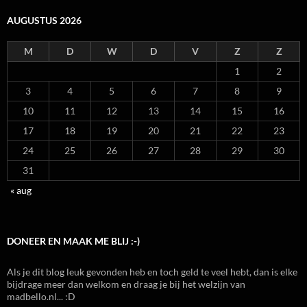
AUGUSTUS 2026
M
D
W
D
V
Z
Z
1
2
3
4
5
6
7
8
9
10
11
12
13
14
15
16
17
18
19
20
21
22
23
24
25
26
27
28
29
30
31
« aug
DONEER EN MAAK ME BLIJ :-)
Als je dit blog leuk gevonden heb en toch geld te veel hebt, dan is elke
bijdrage meer dan welkom en draag je bij het welzijn van
madbello.nl... :D