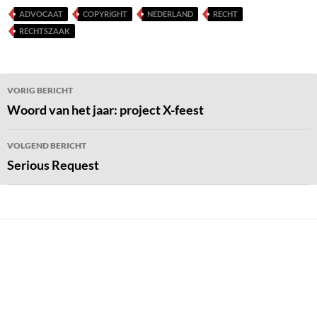
ADVOCAAT
COPYRIGHT
NEDERLAND
RECHT
RECHTSZAAK
Bericht
VORIG BERICHT
navigatie
Woord van het jaar: project X-feest
VOLGEND BERICHT
Serious Request