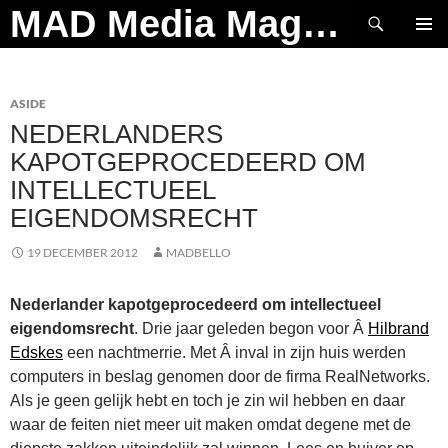
Ga
Zoeken
MAD Media Magazine
naar
PRIMAI
de
MENU
inhoud
ASIDE
NEDERLANDERS
KAPOTGEPROCEDEERD OM
INTELLECTUEEL
EIGENDOMSRECHT
19 DECEMBER 2012
MADBELLO
Nederlander kapotgeprocedeerd om intellectueel
eigendomsrecht
. Drie jaar geleden begon voor Â
Hilbrand
Edskes
een nachtmerrie. Met Â inval in zijn huis werden
computers in beslag genomen door de firma RealNetworks.
Als je geen gelijk hebt en toch je zin wil hebben en daar
waar de feiten niet meer uit maken omdat degene met de