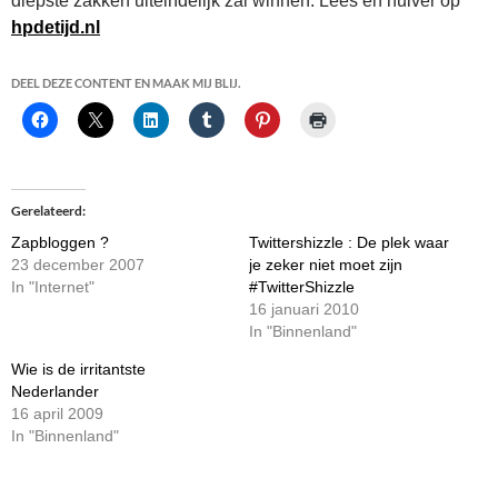
diepste zakken uiteindelijk zal winnen. Lees en huiver op
hpdetijd.nl
DEEL DEZE CONTENT EN MAAK MIJ BLIJ.
Gerelateerd
Zapbloggen ?
Twittershizzle : De plek waar
23 december 2007
je zeker niet moet zijn
In "Internet"
#TwitterShizzle
16 januari 2010
In "Binnenland"
Wie is de irritantste
Nederlander
16 april 2009
In "Binnenland"