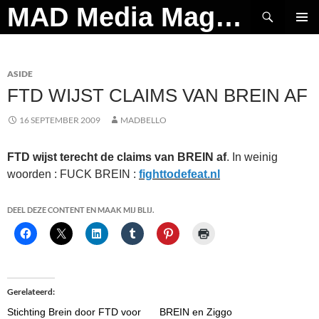
Ga
Zoeken
MAD Media Magazine
naar
PRIMAI
de
MENU
inhoud
ASIDE
FTD WIJST CLAIMS VAN BREIN AF
16 SEPTEMBER 2009
MADBELLO
FTD wijst terecht de claims van BREIN af
. In weinig
woorden : FUCK BREIN :
fighttodefeat.nl
DEEL DEZE CONTENT EN MAAK MIJ BLIJ.
Gerelateerd
Stichting Brein door FTD voor
BREIN en Ziggo