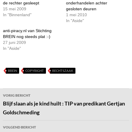
de rechter gesleept
onderhandelen achter
15 mei 2009
gesloten deuren
In "Binnenland"
1 mei 2010
In "Aside"
anti-piracy.nl van Stichting
BREIN nog steeds plat :-)
27 juni 2009
In "Aside"
BREIN
COPYRIGHT
RECHTSZAAK
Bericht
VORIG BERICHT
navigatie
Blijf slaan als je kind huilt : TIP van predikant Gertjan
Goldschmeding
VOLGEND BERICHT