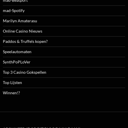
mad-Beatport
mad-Spotify
Marilyn Amaterasu
Online Casino Nieuws
Paddos & Truffels kopen?
Speelautomaten
SynthPoPLoVer
Top 3 Casino Gokspellen
Top Lijsten
Winnen!?