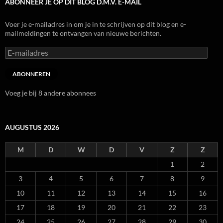
ABONNEER JE OP DIT BLOG D.M.V. E-MAIL
Voer je e-mailadres in om je in te schrijven op dit blog en e-
mailmeldingen te ontvangen van nieuwe berichten.
E-
mailadres
ABONNEREN
Voeg je bij 8 andere abonnees
AUGUSTUS 2026
M
D
W
D
V
Z
Z
1
2
3
4
5
6
7
8
9
10
11
12
13
14
15
16
17
18
19
20
21
22
23
24
25
26
27
28
29
30