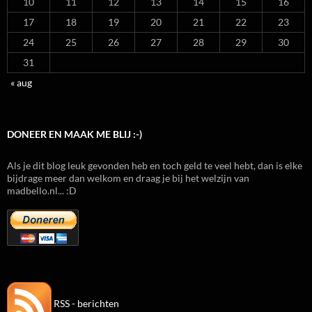
10
11
12
13
14
15
16
17
18
19
20
21
22
23
24
25
26
27
28
29
30
31
« aug
DONEER EN MAAK ME BLIJ :-)
Als je dit blog leuk gevonden heb en toch geld te veel hebt, dan is elke
bijdrage meer dan welkom en draag je bij het welzijn van
madbello.nl... :D
RSS - berichten