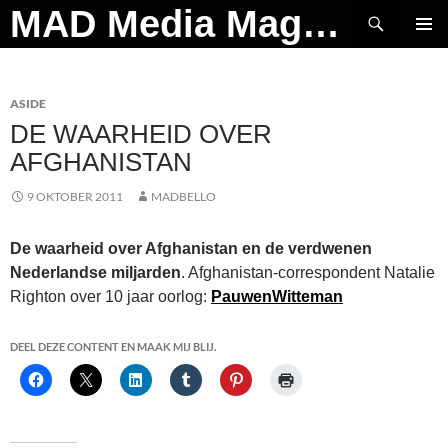
Ga
Zoeken
MAD Media Magazine
naar
PRIMAI
de
MENU
inhoud
ASIDE
DE WAARHEID OVER
AFGHANISTAN
9 OKTOBER 2011
MADBELLO
De waarheid over Afghanistan en de verdwenen
Nederlandse miljarden
. Afghanistan-correspondent Natalie
Righton over 10 jaar oorlog:
PauwenWitteman
DEEL DEZE CONTENT EN MAAK MIJ BLIJ.