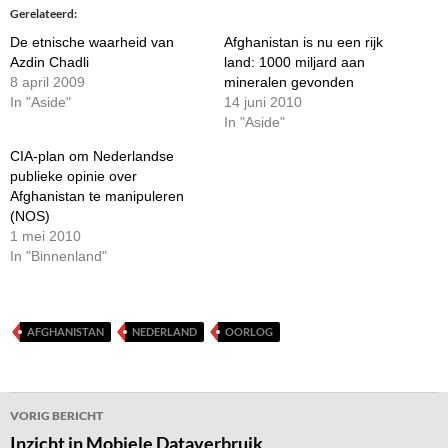
Gerelateerd
De etnische waarheid van
Afghanistan is nu een rijk
Azdin Chadli
land: 1000 miljard aan
8 april 2009
mineralen gevonden
In "Aside"
14 juni 2010
In "Aside"
CIA-plan om Nederlandse
publieke opinie over
Afghanistan te manipuleren
(NOS)
1 mei 2010
In "Binnenland"
AFGHANISTAN
NEDERLAND
OORLOG
Bericht
VORIG BERICHT
navigatie
Inzicht in Mobiele Dataverbruik