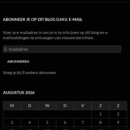
ABONNEER JE OP DIT BLOG D.M.V. E-MAIL
Voer je e-mailadres in om je in te schrijven op dit blog en e-
mailmeldingen te ontvangen van nieuwe berichten.
E-
mailadres
ABONNEREN
Voeg je bij 8 andere abonnees
AUGUSTUS 2026
M
D
W
D
V
Z
Z
1
2
3
4
5
6
7
8
9