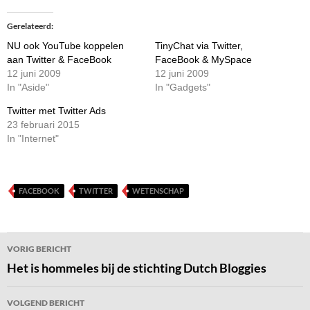
Gerelateerd
NU ook YouTube koppelen
TinyChat via Twitter,
aan Twitter & FaceBook
FaceBook & MySpace
12 juni 2009
12 juni 2009
In "Aside"
In "Gadgets"
Twitter met Twitter Ads
23 februari 2015
In "Internet"
FACEBOOK
TWITTER
WETENSCHAP
Bericht
VORIG BERICHT
navigatie
Het is hommeles bij de stichting Dutch Bloggies
VOLGEND BERICHT