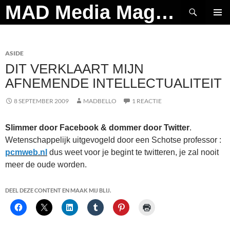
Ga
Zoeken
MAD Media Magazine
naar
PRIMAI
de
MENU
inhoud
ASIDE
DIT VERKLAART MIJN
AFNEMENDE INTELLECTUALITEIT
8 SEPTEMBER 2009
MADBELLO
1 REACTIE
Slimmer door Facebook & dommer door Twitter
.
Wetenschappelijk uitgevogeld door een Schotse professor :
pcmweb.nl
dus weet voor je begint te twitteren, je zal nooit
meer de oude worden.
DEEL DEZE CONTENT EN MAAK MIJ BLIJ.