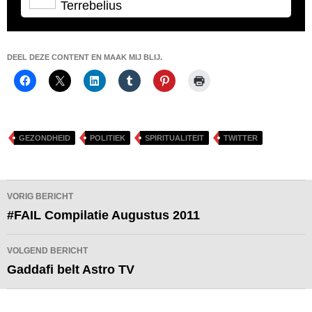
Terrebelius
DEEL DEZE CONTENT EN MAAK MIJ BLIJ.
GEZONDHEID
POLITIEK
SPIRITUALITEIT
TWITTER
Bericht
VORIG BERICHT
navigatie
#FAIL Compilatie Augustus 2011
VOLGEND BERICHT
Gaddafi belt Astro TV