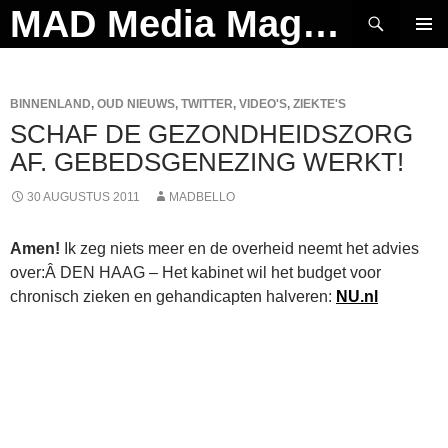
Ga
Zoeken
MAD Media Magazine
naar
PRIMAI
de
MENU
inhoud
BINNENLAND
,
OUD NIEUWS
,
TWITTER
,
VIDEO'S
,
ZIEKTE'S
SCHAF DE GEZONDHEIDSZORG
AF. GEBEDSGENEZING WERKT!
30 AUGUSTUS 2011
MADBELLO
Amen!
Ik zeg niets meer en de overheid neemt het advies
over:Â DEN HAAG – Het kabinet wil het budget voor
chronisch zieken en gehandicapten halveren:
NU.nl