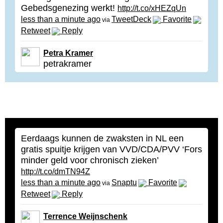
Gebedsgenezing werkt!
http://t.co/xHEZqUn
less than a minute ago
TweetDeck
Favorite
via
Retweet
Reply
Petra Kramer
petrakramer
Eerdaags kunnen de zwaksten in NL een
gratis spuitje krijgen van VVD/CDA/PVV ‘Fors
minder geld voor chronisch zieken’
http://t.co/dmTN94Z
less than a minute ago
Snaptu
Favorite
via
Retweet
Reply
Terrence Weijnschenk