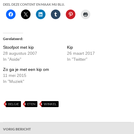
DEEL DEZE CONTENT EN MAAK MIJ BLIJ.
Gerelateerd
Stoofpot met kip
Kip
28 augustus 2007
26 maart 2017
In "Aside"
In "Twitter"
Zo ga je met een kip om
11 mei 2015
In "Muziek"
BELGIE
ETEN
WINKEL
Bericht
VORIG BERICHT