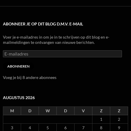
ABONNEER JE OP DIT BLOG D.M.V. E-MAIL
Voer je e-mailadres in om je in te schrijven op dit blog en e-
mailmeldingen te ontvangen van nieuwe berichten.
E-
mailadres
ABONNEREN
Voeg je bij 8 andere abonnees
AUGUSTUS 2026
M
D
W
D
V
Z
Z
1
2
3
4
5
6
7
8
9