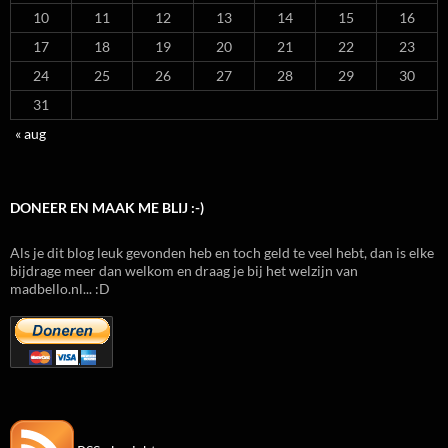
10
11
12
13
14
15
16
17
18
19
20
21
22
23
24
25
26
27
28
29
30
31
« aug
DONEER EN MAAK ME BLIJ :-)
Als je dit blog leuk gevonden heb en toch geld te veel hebt, dan is elke
bijdrage meer dan welkom en draag je bij het welzijn van
madbello.nl... :D