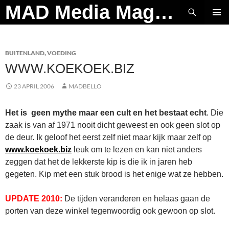
Ga
Zoeken
MAD Media Magazine
naar
PRIMAI
de
MENU
inhoud
BUITENLAND
,
VOEDING
WWW.KOEKOEK.BIZ
23 APRIL 2006
MADBELLO
Het is geen mythe maar een cult en het bestaat echt
. Die
zaak is van af 1971 nooit dicht geweest en ook geen slot op
de deur. Ik geloof het eerst zelf niet maar kijk maar zelf op
www.koekoek.biz
leuk om te lezen en kan niet anders
zeggen dat het de lekkerste kip is die ik in jaren heb
gegeten. Kip met een stuk brood is het enige wat ze hebben.
UPDATE 2010:
De tijden veranderen en helaas gaan de
porten van deze winkel tegenwoordig ook gewoon op slot.