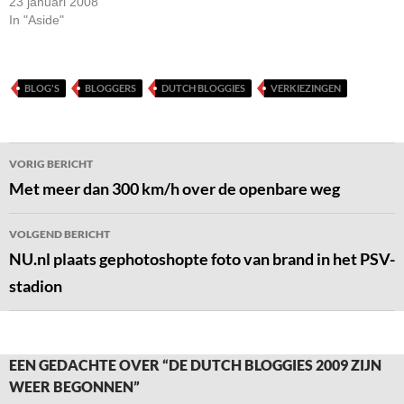
23 januari 2008
In "Aside"
BLOG'S
BLOGGERS
DUTCH BLOGGIES
VERKIEZINGEN
Bericht
VORIG BERICHT
navigatie
Met meer dan 300 km/h over de openbare weg
VOLGEND BERICHT
NU.nl plaats gephotoshopte foto van brand in het PSV-
stadion
EEN GEDACHTE OVER “DE DUTCH BLOGGIES 2009 ZIJN
WEER BEGONNEN”