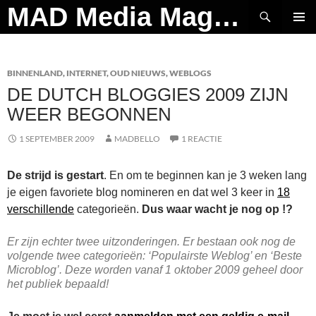
Ga
Zoeken
MAD Media Magazine
naar
PRIMAI
de
MENU
inhoud
BINNENLAND
,
INTERNET
,
OUD NIEUWS
,
WEBLOGS
DE DUTCH BLOGGIES 2009 ZIJN
WEER BEGONNEN
1 SEPTEMBER 2009
MADBELLO
1 REACTIE
De strijd is gestart
. En om te beginnen kan je 3 weken lang
je eigen favoriete blog nomineren en dat wel 3 keer in
18
verschillende
categorieën.
Dus waar wacht je nog op !?
Er zijn echter twee uitzonderingen. Er bestaan ook nog de
volgende twee categorieën: ‘Populairste Weblog’ en ‘Beste
Microblog’. Deze worden vanaf 1 oktober 2009 geheel door
het publiek bepaald!