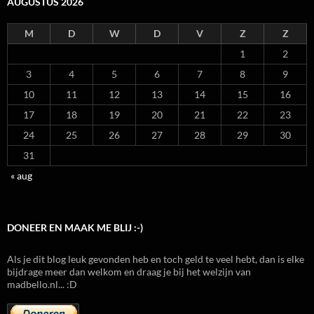
AUGUSTUS 2026
M
D
W
D
V
Z
Z
1
2
3
4
5
6
7
8
9
10
11
12
13
14
15
16
17
18
19
20
21
22
23
24
25
26
27
28
29
30
31
« aug
DONEER EN MAAK ME BLIJ :-)
Als je dit blog leuk gevonden heb en toch geld te veel hebt, dan is elke
bijdrage meer dan welkom en draag je bij het welzijn van
madbello.nl... :D