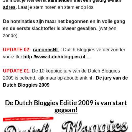
Je moet je wel eerst
aanmelden met een geldig e-mail
adres
. Laat je stem horen en stem er op los.
De nominaties zijn maar net begonnen en in volle gang
en de eerste slachtoffer is alweer gevallen
. (wat een
zonde)
UPDATE 02:
ramonesNL
:
Dutch Bloggies verder zonder
voorzitter
http://www.dutchbloggies.nl…
UPDATE 01:
De 10 koppige jury van de Dutch Bloggies
2009 is bekend, kijk maar op aboutblank.nl :
De jury van de
Dutch Bloggies 2009
De Dutch Bloggies Editie 2009 is van start
gegaan!