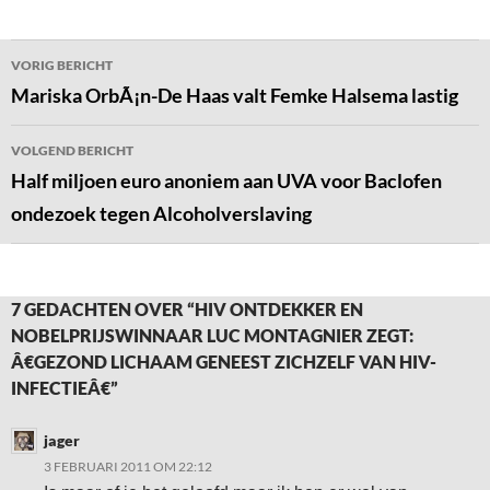
Bericht
VORIG BERICHT
navigatie
Mariska OrbÃ¡n-De Haas valt Femke Halsema lastig
VOLGEND BERICHT
Half miljoen euro anoniem aan UVA voor Baclofen
ondezoek tegen Alcoholverslaving
7 GEDACHTEN OVER “HIV ONTDEKKER EN
NOBELPRIJSWINNAAR LUC MONTAGNIER ZEGT:
Â€GEZOND LICHAAM GENEEST ZICHZELF VAN HIV-
INFECTIEÂ€”
jager
3 FEBRUARI 2011 OM 22:12