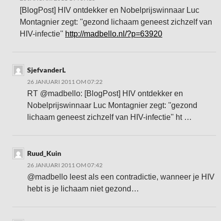
[BlogPost] HIV ontdekker en Nobelprijswinnaar Luc
Montagnier zegt: ''gezond lichaam geneest zichzelf van
HIV-infectie''
http://madbello.nl/?p=63920
SjefvanderL
26 JANUARI 2011 OM 07:22
RT @madbello: [BlogPost] HIV ontdekker en
Nobelprijswinnaar Luc Montagnier zegt: ''gezond
lichaam geneest zichzelf van HIV-infectie'' ht …
Ruud_Kuin
26 JANUARI 2011 OM 07:42
@madbello leest als een contradictie, wanneer je HIV
hebt is je lichaam niet gezond…