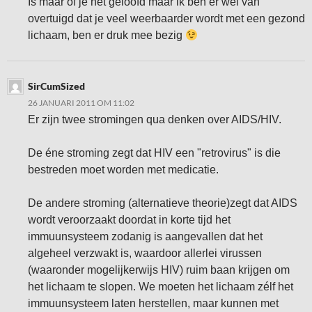
Is maar of je het geloofd maar ik ben er wel van
overtuigd dat je veel weerbaarder wordt met een gezond
lichaam, ben er druk mee bezig
SirCumSized
26 JANUARI 2011 OM 11:02
Er zijn twee stromingen qua denken over AIDS/HIV.
De éne stroming zegt dat HIV een "retrovirus" is die
bestreden moet worden met medicatie.
De andere stroming (alternatieve theorie)zegt dat AIDS
wordt veroorzaakt doordat in korte tijd het
immuunsysteem zodanig is aangevallen dat het
algeheel verzwakt is, waardoor allerlei virussen
(waaronder mogelijkerwijs HIV) ruim baan krijgen om
het lichaam te slopen. We moeten het lichaam zélf het
immuunsysteem laten herstellen, maar kunnen met