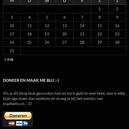
M
D
W
D
V
Z
Z
1
2
3
4
5
6
7
8
9
10
11
12
13
14
15
16
17
18
19
20
21
22
23
24
25
26
27
28
29
30
31
« aug
DONEER EN MAAK ME BLIJ :-)
Als je dit blog leuk gevonden heb en toch geld te veel hebt, dan is elke
bijdrage meer dan welkom en draag je bij het welzijn van
madbello.nl... :D