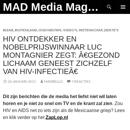
Ga
Zoeken
MAD Media Magazine
naar
PRIMAI
de
MENU
inhoud
BIZAR
,
BUITENLAND
,
OUD NIEUWS
,
VIDEO'S
,
WETENSCHAP
,
ZIEKTE'S
HIV ONTDEKKER EN
NOBELPRIJSWINNAAR LUC
MONTAGNIER ZEGT: Â€GEZOND
LICHAAM GENEEST ZICHZELF
VAN HIV-INFECTIEÂ€
26 JANUARI 2011
MADBELLO
7 REACTIES
Dit zijn berichten die de media het liefst niet wil laten
horen en je niet zo snel om TV en de krant zal zien
. Zou
HIV en AIDS net zo iets zijn als de Mexicaanse griep? Lees
en klik verder op het
ZapLop.nl