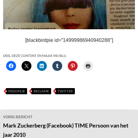
[blackbirdpie id=”14999986940940288″]
DEEL DEZE CONTENT EN MAAK MIJ BLIJ.
PEDOFILIE
RECLAME
TWITTER
Bericht
VORIG BERICHT
navigatie
Mark Zuckerberg (Facebook) TIME Persoon van het
jaar 2010