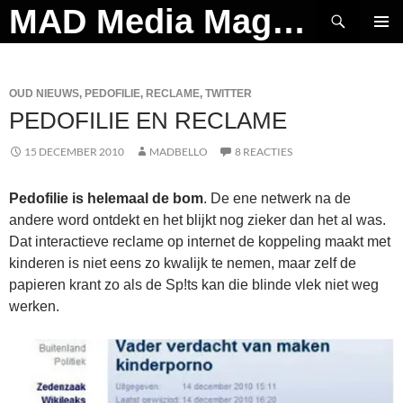
Ga
Zoeken
MAD Media Magazine
naar
PRIMAI
de
MENU
inhoud
OUD NIEUWS
,
PEDOFILIE
,
RECLAME
,
TWITTER
PEDOFILIE EN RECLAME
15 DECEMBER 2010
MADBELLO
8 REACTIES
Pedofilie is helemaal de bom
. De ene netwerk na de
andere word ontdekt en het blijkt nog zieker dan het al was.
Dat interactieve reclame op internet de koppeling maakt met
kinderen is niet eens zo kwalijk te nemen, maar zelf de
papieren krant zo als de Sp!ts kan die blinde vlek niet weg
werken.