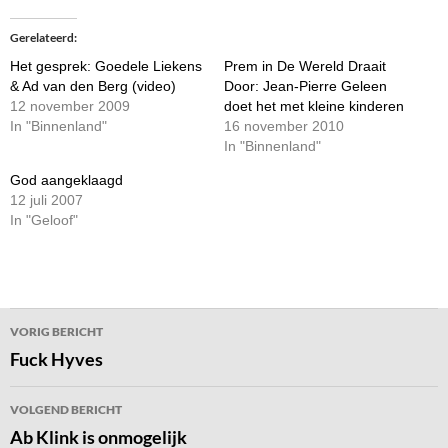
Gerelateerd
Het gesprek: Goedele Liekens
Prem in De Wereld Draait
& Ad van den Berg (video)
Door: Jean-Pierre Geleen
12 november 2009
doet het met kleine kinderen
In "Binnenland"
16 november 2010
In "Binnenland"
God aangeklaagd
12 juli 2007
In "Geloof"
Bericht
VORIG BERICHT
navigatie
Fuck Hyves
VOLGEND BERICHT
Ab Klink is onmogelijk