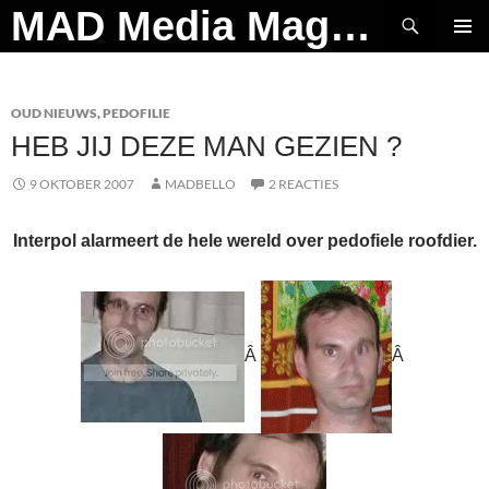
Ga
Zoeken
MAD Media Magazine
naar
PRIMAI
de
MENU
inhoud
OUD NIEUWS
,
PEDOFILIE
HEB JIJ DEZE MAN GEZIEN ?
9 OKTOBER 2007
MADBELLO
2 REACTIES
Interpol alarmeert de hele wereld over pedofiele roofdier.
Â
Â