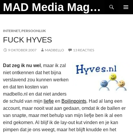
Ga
Zoeken
MAD Media Magazine
naar
PRIMAI
de
MENU
inhoud
INTERNET
,
PERSOONLIJK
FUCK HYVES
9 OKTOBER 2007
MADBELLO
13 REACTIES
Dat zeg ik nu wel
, maar ik zal
niet ontkennen dat het bijna
verslavend zou kunnen werken
en dat ten kosten van
madbello.nl en dat niet anders
de schuld van mijn
liefje
en
Boilinpoints
. Had al lang een
account, maar nooit wat aan gedaan, omdat ik de ballen er
van snapte, maar met behulp van mijn liefje ben ik al een
eind gekomen. Al blijf ik de lay-out kut vinden en je kan
pimpen dat je ons weegt, maar het blijft knudde en het