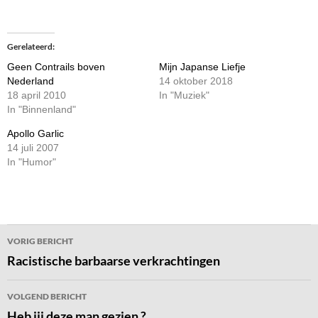
Gerelateerd
Geen Contrails boven
Mijn Japanse Liefje
Nederland
14 oktober 2018
18 april 2010
In "Muziek"
In "Binnenland"
Apollo Garlic
14 juli 2007
In "Humor"
Bericht
VORIG BERICHT
navigatie
Racistische barbaarse verkrachtingen
VOLGEND BERICHT
Heb jij deze man gezien ?