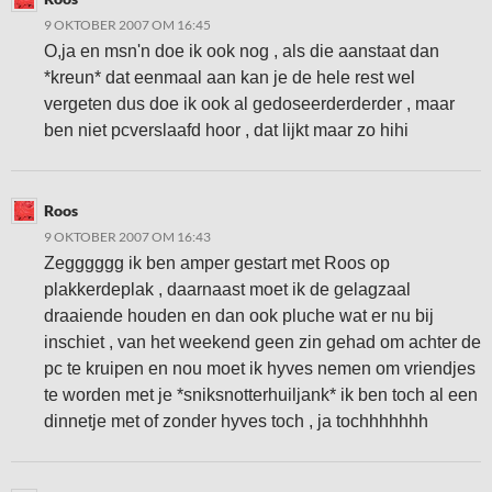
9 OKTOBER 2007 OM 16:45
O,ja en msn'n doe ik ook nog , als die aanstaat dan
*kreun* dat eenmaal aan kan je de hele rest wel
vergeten dus doe ik ook al gedoseerderderder , maar
ben niet pcverslaafd hoor , dat lijkt maar zo hihi
Roos
9 OKTOBER 2007 OM 16:43
Zegggggg ik ben amper gestart met Roos op
plakkerdeplak , daarnaast moet ik de gelagzaal
draaiende houden en dan ook pluche wat er nu bij
inschiet , van het weekend geen zin gehad om achter de
pc te kruipen en nou moet ik hyves nemen om vriendjes
te worden met je *sniksnotterhuiljank* ik ben toch al een
dinnetje met of zonder hyves toch , ja tochhhhhhh