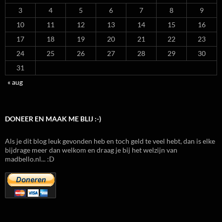
3
4
5
6
7
8
9
10
11
12
13
14
15
16
17
18
19
20
21
22
23
24
25
26
27
28
29
30
31
« aug
DONEER EN MAAK ME BLIJ :-)
Als je dit blog leuk gevonden heb en toch geld te veel hebt, dan is elke
bijdrage meer dan welkom en draag je bij het welzijn van
madbello.nl... :D