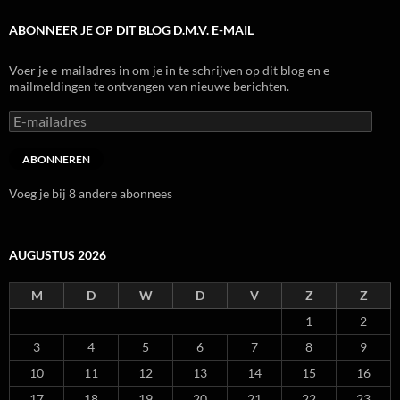
ABONNEER JE OP DIT BLOG D.M.V. E-MAIL
Voer je e-mailadres in om je in te schrijven op dit blog en e-
mailmeldingen te ontvangen van nieuwe berichten.
E-
mailadres
ABONNEREN
Voeg je bij 8 andere abonnees
AUGUSTUS 2026
M
D
W
D
V
Z
Z
1
2
3
4
5
6
7
8
9
10
11
12
13
14
15
16
17
18
19
20
21
22
23