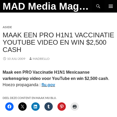
Ga
Zoeken
MAD Media Magazine
naar
PRIMAI
de
MENU
inhoud
ASIDE
MAAK EEN PRO H1N1 VACCINATIE
YOUTUBE VIDEO EN WIN $2,500
CASH
10 JULI 2009
MADBELLO
Maak een PRO Vaccinatie H1N1 Mexicaanse
varkensgriep video voor YouTube en win $2,500 cash
.
Hoezo propaganda :
flu.gov
DEEL DEZE CONTENT EN MAAK MIJ BLIJ.