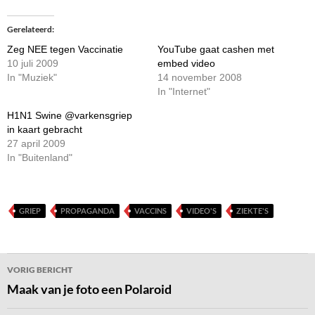
Gerelateerd
Zeg NEE tegen Vaccinatie
YouTube gaat cashen met
10 juli 2009
embed video
In "Muziek"
14 november 2008
In "Internet"
H1N1 Swine @varkensgriep
in kaart gebracht
27 april 2009
In "Buitenland"
GRIEP
PROPAGANDA
VACCINS
VIDEO'S
ZIEKTE'S
Bericht
VORIG BERICHT
navigatie
Maak van je foto een Polaroid