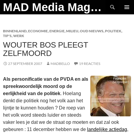
Ga
Zoeken
MAD Media Magazine
naar
PRIMAI
de
MENU
inhoud
BINNENLAND
,
ECONOMIE
,
ENERGIE
,
MILIEU
,
OUD NIEUWS
,
POLITIEK
,
TIP'S
,
WERK
WOUTER BOS PLEEGT
ZELFMOORD
27 SEPTEMBER 2007
MADBELLO
19 REACTIES
Als personificatie van de PVDA en als
spreekwoordelijk moord op de
eerlijkheid van de politiek
. Hoelang
denkt die politiek nog het volk aan het
lijntje te kunnen houden ? De roep van
het volk word steeds luider en steeds
vaker lees je dat we de straat op moeten en dat zal ook
gebeuren : 11 december hebben we de
landelijke actiedag
,