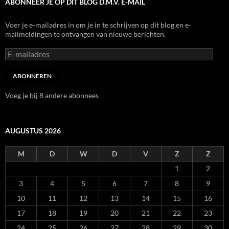
ABONNEER JE OP DIT BLOG D.M.V. E-MAIL
Voer je e-mailadres in om je in te schrijven op dit blog en e-
mailmeldingen te ontvangen van nieuwe berichten.
E-
mailadres
ABONNEREN
Voeg je bij 8 andere abonnees
AUGUSTUS 2026
M
D
W
D
V
Z
Z
1
2
3
4
5
6
7
8
9
10
11
12
13
14
15
16
17
18
19
20
21
22
23
24
25
26
27
28
29
30