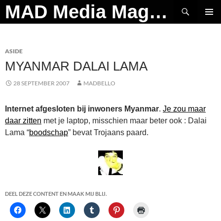
Ga
Zoeken
MAD Media Magazine
naar
PRIMAI
de
MENU
inhoud
ASIDE
MYANMAR DALAI LAMA
28 SEPTEMBER 2007
MADBELLO
Internet afgesloten bij inwoners Myanmar
.
Je zou maar
daar zitten
met je laptop, misschien maar beter ook : Dalai
Lama “
boodschap
” bevat Trojaans paard.
DEEL DEZE CONTENT EN MAAK MIJ BLIJ.