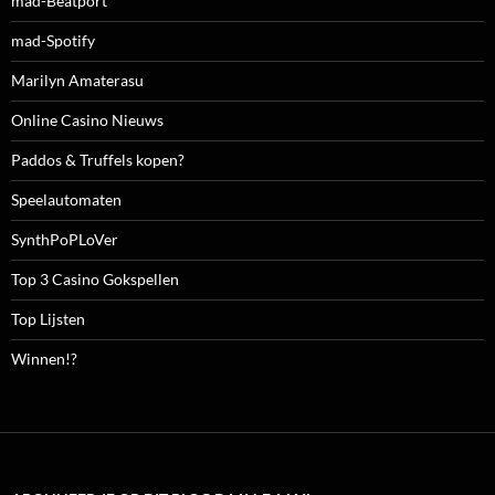
mad-Beatport
mad-Spotify
Marilyn Amaterasu
Online Casino Nieuws
Paddos & Truffels kopen?
Speelautomaten
SynthPoPLoVer
Top 3 Casino Gokspellen
Top Lijsten
Winnen!?