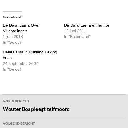
Gerelateerd
De Dalai Lama Over
De Dalai Lama en humor
Vluchtelingen
16 juni 2011
1 juni 2016
In "Buitenland"
In "Geloof"
Dalai Lama in Duitland Peking
boos
24 september 2007
In "Geloof"
Bericht
VORIG BERICHT
navigatie
Wouter Bos pleegt zelfmoord
VOLGEND BERICHT