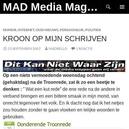
Ga
Zoeken
MAD Media Magazine
naar
PRIMAI
de
MENU
inhoud
HUMOR
,
INTERNET
,
OUD NIEUWS
,
PERSOONLIJK
,
POLITIEK
KROON OP MIJN SCHRIJVEN
25 SEPTEMBER 2007
MADBELLO
1 REACTIE
Op een niets vermoedende woensdag ochtend
(gehaktdag) na de Troonrede, zat ik zo een beetje te
denken :
” Wat een kut rede” de ene rede na de andere in
verband brengen en een bittere smaak in mijn mond, van
onrecht tegenover het volk. En ik dacht nog dat ik het netjes
zou houden zonder te gaan vloeken en lelijke woorden te
gebruiken.