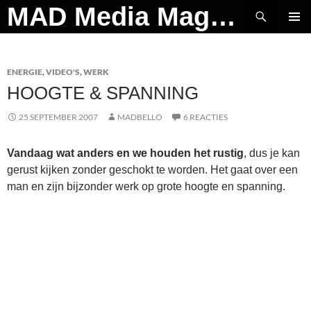
Ga
Zoeken
MAD Media Magazine
naar
PRIMAI
de
MENU
inhoud
ENERGIE
,
VIDEO'S
,
WERK
HOOGTE & SPANNING
25 SEPTEMBER 2007
MADBELLO
6 REACTIES
Vandaag wat anders en we houden het rustig
, dus je kan
gerust kijken zonder geschokt te worden. Het gaat over een
man en zijn bijzonder werk op grote hoogte en spanning.