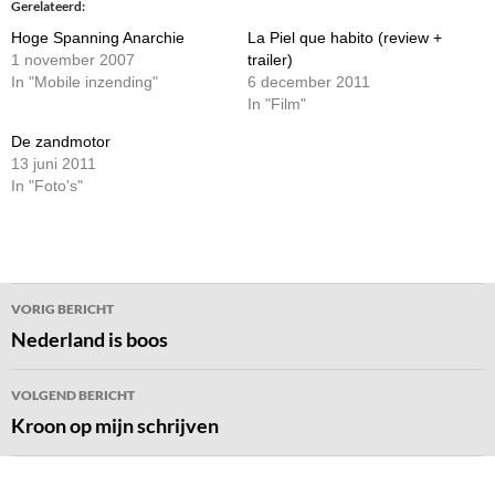
Gerelateerd
Hoge Spanning Anarchie
La Piel que habito (review +
1 november 2007
trailer)
In "Mobile inzending"
6 december 2011
In "Film"
De zandmotor
13 juni 2011
In "Foto's"
Bericht
VORIG BERICHT
navigatie
Nederland is boos
VOLGEND BERICHT
Kroon op mijn schrijven