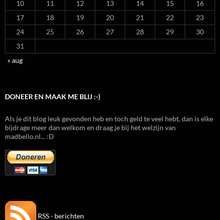
10
11
12
13
14
15
16
17
18
19
20
21
22
23
24
25
26
27
28
29
30
31
« aug
DONEER EN MAAK ME BLIJ :-)
Als je dit blog leuk gevonden heb en toch geld te veel hebt, dan is elke
bijdrage meer dan welkom en draag je bij het welzijn van
madbello.nl... :D
RSS - berichten