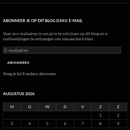
ABONNEER JE OP DIT BLOG D.M.V. E-MAIL
Voer je e-mailadres in om je in te schrijven op dit blog en e-
mailmeldingen te ontvangen van nieuwe berichten.
E-
mailadres
ABONNEREN
Voeg je bij 8 andere abonnees
AUGUSTUS 2026
M
D
W
D
V
Z
Z
1
2
3
4
5
6
7
8
9