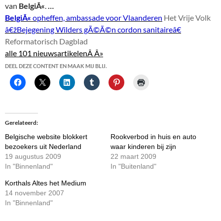
van
BelgiÃ«
.
…
BelgiÃ«
opheffen, ambassade voor Vlaanderen
Het Vrije Volk
â€žBejegening Wilders gÃ©Ã©n cordon sanitaireâ€
Reformatorisch Dagblad
alle 101 nieuwsartikelenÂ Â»
DEEL DEZE CONTENT EN MAAK MIJ BLIJ.
Gerelateerd
Belgische website blokkert
Rookverbod in huis en auto
bezoekers uit Nederland
waar kinderen bij zijn
19 augustus 2009
22 maart 2009
In "Binnenland"
In "Buitenland"
Korthals Altes het Medium
14 november 2007
In "Binnenland"