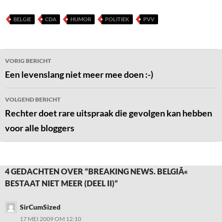
BELGIE
CDA
HUMOR
POLITIEK
PVV
Bericht
VORIG BERICHT
navigatie
Een levenslang niet meer mee doen :-)
VOLGEND BERICHT
Rechter doet rare uitspraak die gevolgen kan hebben
voor alle bloggers
4 GEDACHTEN OVER “BREAKING NEWS. BELGIÃ«
BESTAAT NIET MEER (DEEL II)”
SirCumSized
17 MEI 2009 OM 12:10