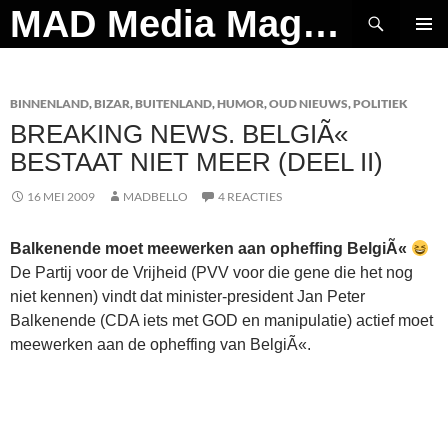
Ga
Zoeken
MAD Media Magazine
naar
PRIMAI
de
MENU
inhoud
BINNENLAND
,
BIZAR
,
BUITENLAND
,
HUMOR
,
OUD NIEUWS
,
POLITIEK
BREAKING NEWS. BELGIÃ«
BESTAAT NIET MEER (DEEL II)
16 MEI 2009
MADBELLO
4 REACTIES
Balkenende moet meewerken aan opheffing BelgiÃ«
De Partij voor de Vrijheid (PVV voor die gene die het nog
niet kennen) vindt dat minister-president Jan Peter
Balkenende (CDA iets met GOD en manipulatie) actief moet
meewerken aan de opheffing van BelgiÃ«.