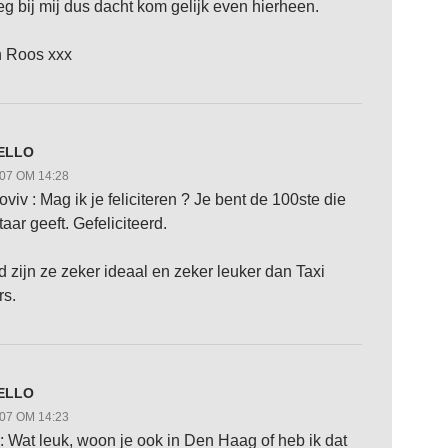
eg bij mij dus dacht kom gelijk even hierheen.
n Roos xxx
ELLO
007 OM 14:28
viv : Mag ik je feliciteren ? Je bent de 100ste die
ar geeft. Gefeliciteerd.
ad zijn ze zeker ideaal en zeker leuker dan Taxi
rs.
ELLO
007 OM 14:23
 Wat leuk, woon je ook in Den Haag of heb ik dat