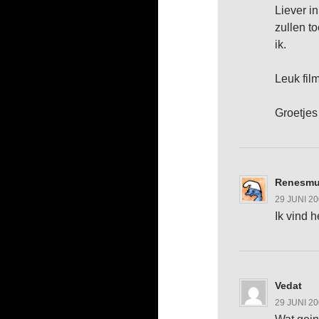
Liever in
zullen t
ik.
Leuk fil
Groetje
Renesmu
29 JUNI 2
Ik vind 
Vedat
29 JUNI 2