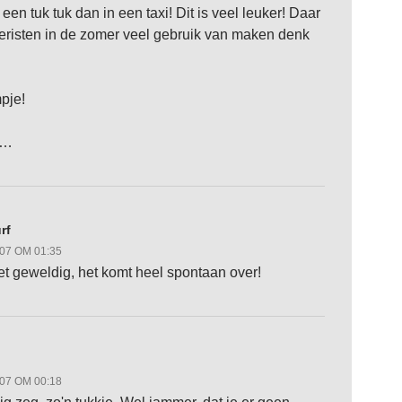
 een tuk tuk dan in een taxi! Dit is veel leuker! Daar
oeristen in de zomer veel gebruik van maken denk
mpje!
s…
rf
007 OM 01:35
het geweldig, het komt heel spontaan over!
007 OM 00:18