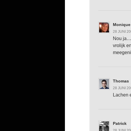
Monique
28 JUNI 2
Nou ja….
vrolijk e
meegenie
Thomas
28 JUNI 2
Lachen e
Patrick
28 JUNI 2