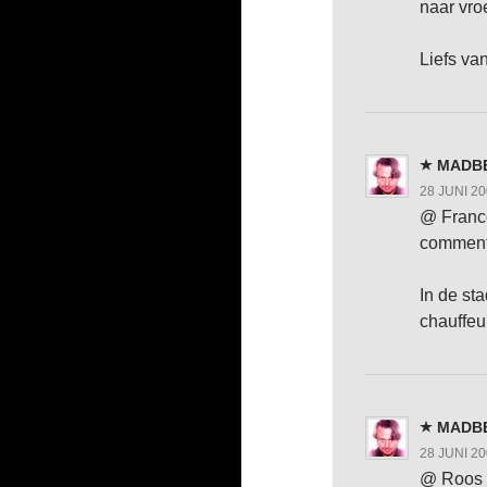
naar vro
Liefs va
MADB
28 JUNI 2
@ Franco
commenta
In de st
chauffeu
MADB
28 JUNI 2
@ Roos :