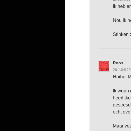
Ik heb e
Nou ik h
Stinken 
Roos
28 JUNI 2
Hoihoi 
Ik woon 
heerlijk
gestresd
echt eve
Maar voe