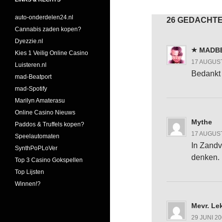
auto-onderdelen24.nl
26 GEDACHTE
Cannabis zaden kopen?
Dyezzie.nl
MADB
Kies 1 Veilig Online Casino
17 AUGUST
Luisteren.nl
Bedankt 
mad-Beatport
mad-Spotify
Marilyn Amaterasu
Online Casino Nieuws
Mythe
Paddos & Truffels kopen?
17 AUGUST
Speelautomaten
In Zandvo
SynthPoPLoVer
denken.
Top 3 Casino Gokspellen
Top Lijsten
Winnen!?
Mevr. Le
29 JUNI 20