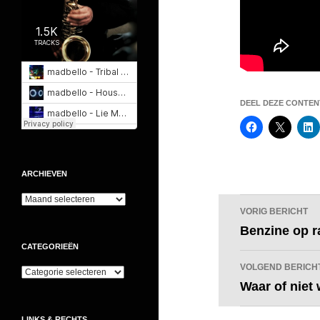
DEEL DEZE CONTENT
ARCHIEVEN
Archieven
Bericht
VORIG BERICHT
navigatie
Benzine op r
CATEGORIEËN
VOLGEND BERICH
Categorieën
Waar of niet
LINKS & RECHTS