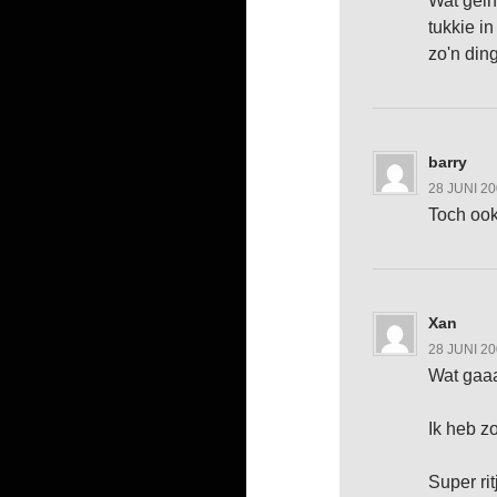
Wat gein
tukkie in
zo'n ding
barry
28 JUNI 2
Toch ook
Xan
28 JUNI 2
Wat gaaa
Ik heb zo
Super rit