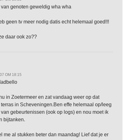
r van genoten geweldig wha wha
eb geen tv meer nodig datis echt helemaal goed!!!
ze daar ook zo??
007 OM 18:15
Madbello
nu in Zoetermeer en zat vandaag weer op dat
e terras in Scheveningen.Ben effe helemaal op/leeg
 van gebeurtenissen (ook op logs) en nou moet ik
n bijtanken.
l me al stukken beter dan maandag! Lief dat je er