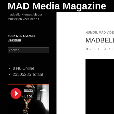
Zoeken
MAD Media Magazine
Ga
madbello Nieuws, Media
Muziek en Veel Meer!!!
naar
de
HUMOR
,
MAD VID
inhoud
ZOEKT, EN GIJ ZULT
MADBELL
VINDEN!!!
VIDEO
27 J
Zoeken
naar:
8 Nu Online
23305285 Totaal