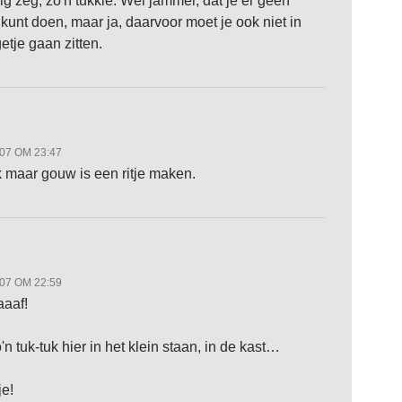
ig zeg, zo'n tukkie. Wel jammer, dat je er geen
 kunt doen, maar ja, daarvoor moet je ook niet in
etje gaan zitten.
007 OM 23:47
 maar gouw is een ritje maken.
007 OM 22:59
aaf!
'n tuk-tuk hier in het klein staan, in de kast…
je!