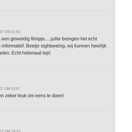
007 OM 22:50
een geweldig filmpje….jullie brengen het echt
n informatief. Beetje sightseeing, wij kunnen heerlijk
ten. Echt helemaal top!
007 OM 20:07
n zeker leuk om eens te doen!
007 OM 19:35