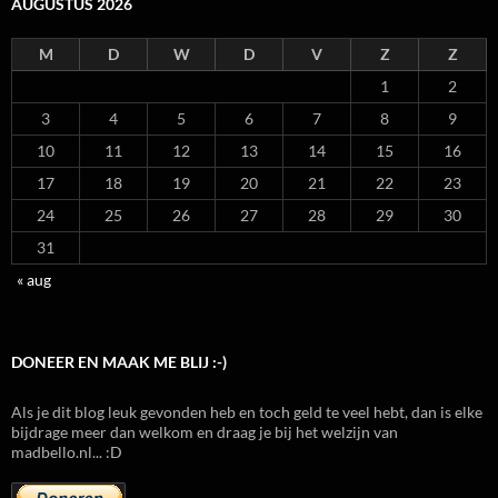
AUGUSTUS 2026
M
D
W
D
V
Z
Z
1
2
3
4
5
6
7
8
9
10
11
12
13
14
15
16
17
18
19
20
21
22
23
24
25
26
27
28
29
30
31
« aug
DONEER EN MAAK ME BLIJ :-)
Als je dit blog leuk gevonden heb en toch geld te veel hebt, dan is elke
bijdrage meer dan welkom en draag je bij het welzijn van
madbello.nl... :D