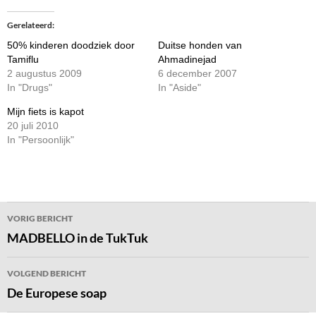
Gerelateerd
50% kinderen doodziek door
Duitse honden van
Tamiflu
Ahmadinejad
2 augustus 2009
6 december 2007
In "Drugs"
In "Aside"
Mijn fiets is kapot
20 juli 2010
In "Persoonlijk"
Bericht
VORIG BERICHT
navigatie
MADBELLO in de TukTuk
VOLGEND BERICHT
De Europese soap