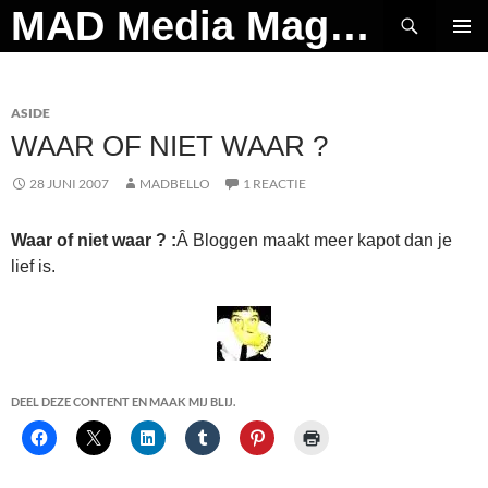
Ga
Zoeken
MAD Media Magazine
naar
PRIMAI
de
MENU
inhoud
ASIDE
WAAR OF NIET WAAR ?
28 JUNI 2007
MADBELLO
1 REACTIE
Waar of niet waar ? :
Â Bloggen maakt meer kapot dan je
lief is.
DEEL DEZE CONTENT EN MAAK MIJ BLIJ.