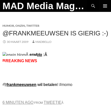
Ga
Zoeken
MAD Media Magazine
naar
PRIMAI
de
MENU
inhoud
HUMOR
,
ONZIN
,
TWITTER
@FRANKMEEUWSEN IS GIERIG :-)
30 MAART 2009
MADBELLO
Â
erwblo
:Â
BREAKING NEWS
@
frankmeeuwsen
wil betalen
! #momo
6 MINUTEN AGO
TWEETIE
FROM
Â