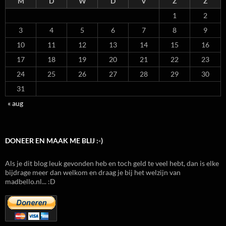
M
D
W
D
V
Z
Z
1
2
3
4
5
6
7
8
9
10
11
12
13
14
15
16
17
18
19
20
21
22
23
24
25
26
27
28
29
30
31
« aug
DONEER EN MAAK ME BLIJ :-)
Als je dit blog leuk gevonden heb en toch geld te veel hebt, dan is elke
bijdrage meer dan welkom en draag je bij het welzijn van
madbello.nl... :D