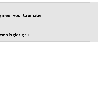
g meer voor Crematie
n is gierig :-)