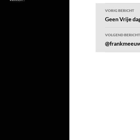
Bericht
VORIG BERICHT
navigatie
Geen Vrije da
VOLGEND BERICHT
@frankmeeuwse