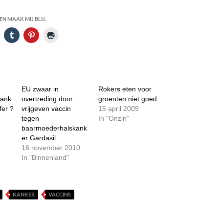
N MAAK MIJ BLIJ.
EU zwaar in
Rokers eten voor
kank
overtreding door
groenten niet goed
fer ?
vrijgeven vaccin
15 april 2009
tegen
In "Onzin"
baarmoederhalskank
er Gardasil
16 november 2010
In "Binnenland"
KANKER
VACCINS