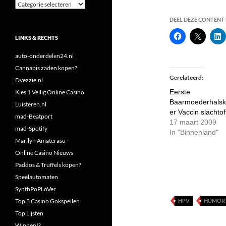
Categorieën
DEEL DEZE CONTENT E
LINKS & RECHTS
auto-onderdelen24.nl
Cannabis zaden kopen?
Gerelateerd
Dyezzie.nl
Eerste
Kies 1 Veilig Online Casino
Baarmoederhals
Luisteren.nl
er Vaccin slachtof
mad-Beatport
17 maart 2009
mad-Spotify
In "Binnenland"
Marilyn Amaterasu
Online Casino Nieuws
Paddos & Truffels kopen?
Speelautomaten
SynthPoPLoVer
Top 3 Casino Gokspellen
HPV
HUMOR
Top Lijsten
Winnen!?