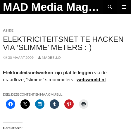
Ga
Zoeken
MAD Media Magazine
naar
PRIMAI
de
MENU
inhoud
ASIDE
ELEKTRICITEITSNET TE HACKEN
VIA ‘SLIMME’ METERS :-)
30 MAART 2009
MADBELLO
Elektriciteitsnetwerken zijn plat te leggen
via de
draadloze, ”slimme” stroommeters :
webwereld.nl
DEEL DEZE CONTENT EN MAAK MIJ BLIJ.
Gerelateerd