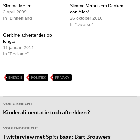
Slimme Meter
Slimme Verhuizers Denken
2 april 2009
aan Alles!
In "Binnenland"
26 oktober 2016
In "Diverse"
Gerichte advertenties op
lengte
11 januari 2014
In "Reclame"
ENERGIE
POLITIEK
PRIVACY
Bericht
VORIG BERICHT
navigatie
Kinderalimentatie toch aftrekken ?
VOLGEND BERICHT
Twitterview met Sp!ts baas : Bart Brouwers