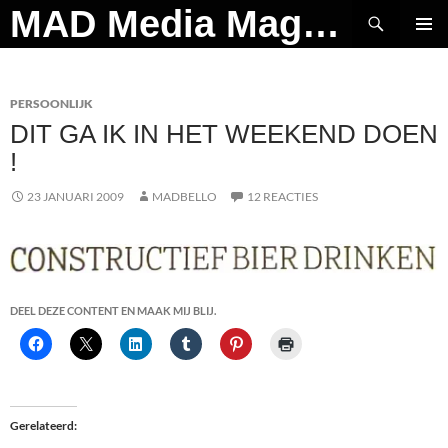
Ga
Zoeken
MAD Media Magazine
naar
PRIMAI
de
MENU
inhoud
PERSOONLIJK
DIT GA IK IN HET WEEKEND DOEN
!
23 JANUARI 2009
MADBELLO
12 REACTIES
DEEL DEZE CONTENT EN MAAK MIJ BLIJ.
Gerelateerd