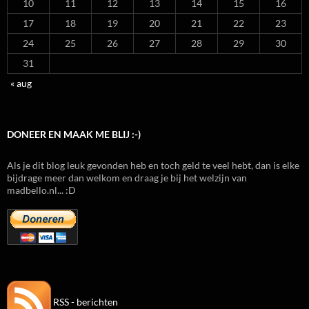
10
11
12
13
14
15
16
17
18
19
20
21
22
23
24
25
26
27
28
29
30
31
« aug
DONEER EN MAAK ME BLIJ :-)
Als je dit blog leuk gevonden heb en toch geld te veel hebt, dan is elke
bijdrage meer dan welkom en draag je bij het welzijn van
madbello.nl... :D
RSS - berichten