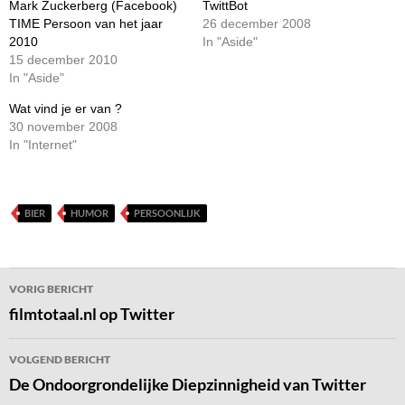
Mark Zuckerberg (Facebook)
TwittBot
TIME Persoon van het jaar
26 december 2008
2010
In "Aside"
15 december 2010
In "Aside"
Wat vind je er van ?
30 november 2008
In "Internet"
BIER
HUMOR
PERSOONLIJK
Bericht
VORIG BERICHT
navigatie
filmtotaal.nl op Twitter
VOLGEND BERICHT
De Ondoorgrondelijke Diepzinnigheid van Twitter