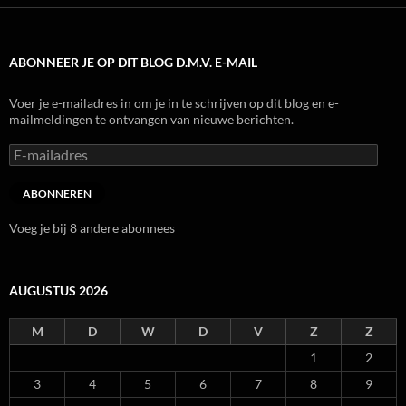
ABONNEER JE OP DIT BLOG D.M.V. E-MAIL
Voer je e-mailadres in om je in te schrijven op dit blog en e-
mailmeldingen te ontvangen van nieuwe berichten.
E-
mailadres
ABONNEREN
Voeg je bij 8 andere abonnees
AUGUSTUS 2026
M
D
W
D
V
Z
Z
1
2
3
4
5
6
7
8
9